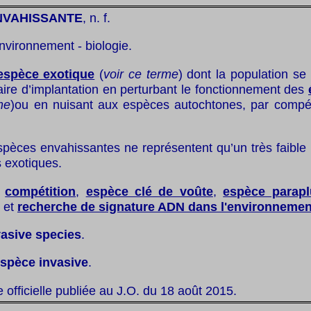
NVAHISSANTE
, n. f.
nvironnement - biologie.
espèce exotique
(
voir ce terme
) dont la population se
aire d’implantation en perturbant le fonctionnement des
me
)ou en nuisant aux espèces autochtones, par compét
spèces envahissantes ne représentent qu’un très faible
 exotiques.
:
compétition
,
espèce clé de voûte
,
espèce parapl
et
recherche de signature ADN dans l'environnemen
vasive species
.
spèce invasive
.
te officielle publiée au J.O. du 18 août 2015.