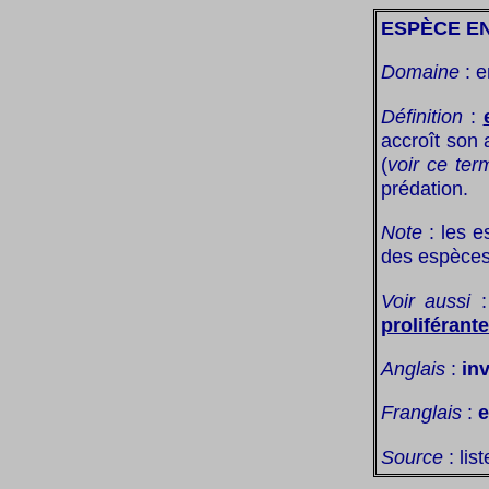
ESPÈCE E
Domaine
: e
Définition
:
accroît son 
(
voir ce ter
prédation.
Note
: les e
des espèces
Voir aussi
proliférante
Anglais
:
in
Franglais
:
e
Source
: lis