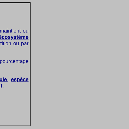
 maintient ou
écosystème
ition ou par
 pourcentage
uie
,
espèce
t
.