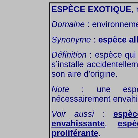
ESPÈCE EXOTIQUE
, 
Domaine
: environnemen
Synonyme
:
espèce al
Définition
: espèce qui 
s’installe accidentelle
son aire d’origine.
Note
: une espèc
nécessairement envahi
Voir aussi
:
espè
envahissante
,
espè
proliférante
.