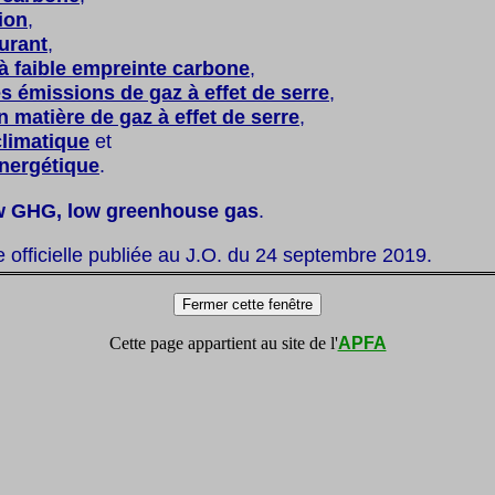
ion
,
urant
,
à faible empreinte carbone
,
es émissions de gaz à effet de serre
,
n matière de gaz à effet de serre
,
climatique
et
énergétique
.
w GHG, low greenhouse gas
.
te officielle publiée au J.O. du 24 septembre 2019.
Cette page appartient au site de l'
APFA