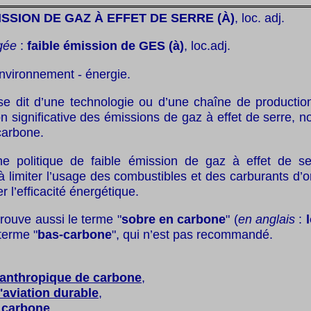
ISSION DE GAZ À EFFET DE SERRE (À)
, loc. adj.
gée
:
faible émission de GES (à)
, loc.adj.
nvironnement - énergie.
se dit d’une technologie ou d’une chaîne de productio
n significative des émissions de gaz à effet de serre,
carbone.
e politique de faible émission de gaz à effet de se
limiter l’usage des combustibles et des carburants d’or
r l’efficacité énergétique.
trouve aussi le terme "
sobre en carbone
" (
en anglais
:
 terme "
bas-carbone
", qui n’est pas recommandé.
 anthropique de carbone
,
'aviation durable
,
 carbone
,