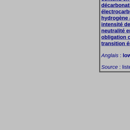
décarbonat
électrocarb
hydrogène 
intensité d
neutralité e
obligation 
transition 
Anglais
:
lo
Source
: lis