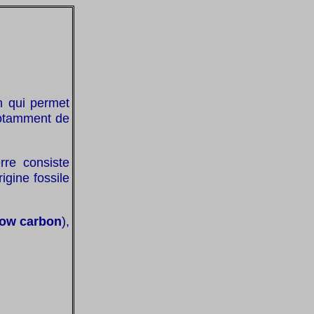
n qui permet
 notamment de
rre consiste
igine fossile
low carbon
),