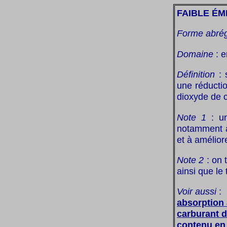
FAIBLE ÉM
Forme abré
Domaine
: e
Définition
: 
une réductio
dioxyde de 
Note 1
: un
notamment à 
et à améliore
Note 2
: on 
ainsi que le
Voir aussi
:
absorption
carburant d
contenu en