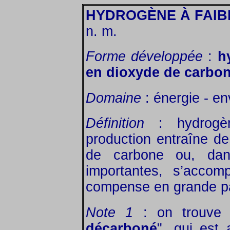
HYDROGÈNE À FAIB
n. m.
Forme développée
:
h
en dioxyde de carbo
Domaine
: énergie - e
Définition
: hydrogèn
production entraîne de
de carbone ou, dan
importantes, s’accom
compense en grande pa
Note 1
: on trouve 
décarboné
", qui est 