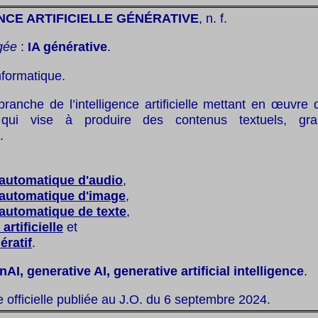
NCE ARTIFICIELLE GÉNÉRATIVE
, n. f.
gée
:
IA générative
.
nformatique.
branche de l’intelligence artificielle mettant en œuvre
, qui vise à produire des contenus textuels, gr
.
 automatique d'audio
,
 automatique d'image
,
automatique de texte
,
artificielle
et
ratif
.
AI, generative AI, generative artificial intelligence
.
te officielle publiée au J.O. du 6 septembre 2024.