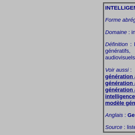
INTELLIGE
Forme abré
Domaine
: i
Définition
: 
génératifs
audiovisuels
Voir aussi
:
génération
génération
génération 
intelligence 
modèle géné
Anglais
:
Gen
Source
: lis