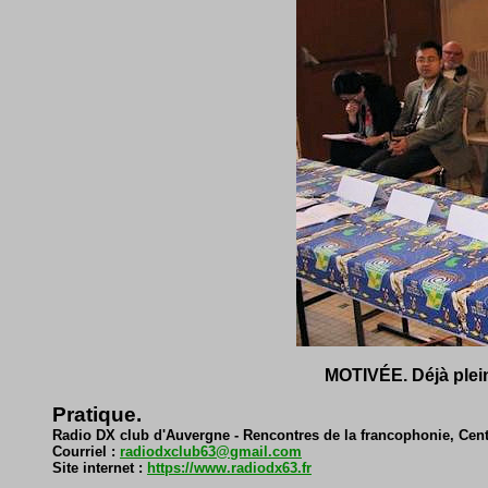
MOTIVÉE. Déjà plein
Pratique.
Radio DX club d'Auvergne - Rencontres de la francophonie, Centr
Courriel :
radiodxclub63@gmail.com
Site internet :
https://www.radiodx63.fr