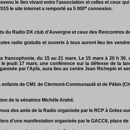
evenu le lien vivant entre l'association et celles et ceux qu
e
015 le site internet a remporté sa 5 000
connexion.
atuts du Radio DX club d'Auvergne et ceux des Rencontres d
outes radio gratuits et ouverts à tous auront lieu les vendr
 la francophonie, du 15 au 21 mars. Le 15 mars à 20 h 30,
 le jeudi 17 mars, une conférence sur la défense de la langu
ganisée par l'Apfa, aura lieu au centre Jean Richepin et ser
es enfants de CM1 de Clermont-Communauté et de Pékin (Chi
ation de la sénatrice Michèle André.
ez-vous des amis de la Radio organisée par le RCP à Gréez-sur
que lors d'une manifestation organisée par le GACC6, place de