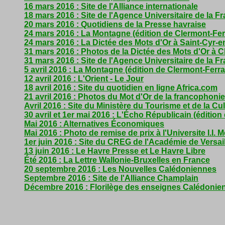
16 mars 2016 : Site de l'Alliance internationale
18 mars 2016 : Site de l'Agence Universitaire de la 
20 mars 2016 : Quotidiens de la Presse havraise
24 mars 2016 : La Montagne (édition de Clermont-Fe
24 mars 2016 : La Dictée des Mots d'Or à Saint-Cyr-e
31 mars 2016 : Photos de la Dictée des Mots d'Or à 
31 mars 2016 : Site de l'Agence Universitaire de la 
5 avril 2016 : La Montagne (édition de Clermont-Ferr
12 avril 2016 : L'Orient - Le Jour
18 avril 2016 : Site du quotidien en ligne Africa.com
21 avril 2016 : Photos du Mot d'Or de la francophoni
Avril 2016 : Site du Ministère du Tourisme et de la C
30 avril et 1er mai 2016 : L'Écho Républicain (édition
Mai 2016 : Alternatives Économiques
Mai 2016 : Photo de remise de prix à l'Universite I.I.
1er juin 2016 : Site du CREG de l'Académie de Versai
13 juin 2016 : Le Havre Presse et Le Havre Libre
Été 2016 : La Lettre Wallonie-Bruxelles en France
20 septembre 2016 : Les Nouvelles Calédoniennes
Septembre 2016 : Site de l'Alliance Champlain
Décembre 2016 : Florilège des enseignes Calédonien