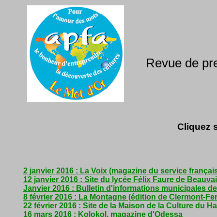
Revue de pre
Cliquez s
2 janvier 2016 : La Voix (magazine du service françai
12 janvier 2016 : Site du lycée Félix Faure de Beauva
Janvier 2016 : Bulletin d'informations municipales de
8 février 2016 : La Montagne (édition de Clermont-Fe
22 février 2016 : Site de la Maison de la Culture du H
16 mars 2016 : Kolokol, magazine d'Odessa