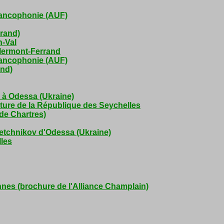
Francophonie (AUF)
rrand)
n-Val
Clermont-Ferrand
Francophonie (AUF)
and)
e à Odessa (Ukraine)
ulture de la République des Seychelles
 de Chartres)
 Metchnikov d'Odessa (Ukraine)
lles
nes (brochure de l'Alliance Champlain)