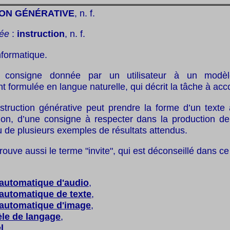
ION GÉNÉRATIVE
, n. f.
ée
:
instruction
, n. f.
nformatique.
consigne donnée par un utilisateur à un modèle
 formulée en langue naturelle, qui décrit la tâche à acc
nstruction générative peut prendre la forme d’un texte
ion, d’une consigne à respecter dans la production de
u de plusieurs exemples de résultats attendus.
trouve aussi le terme "invite", qui est déconseillé dans ce
 automatique d'audio
,
automatique de texte
,
 automatique d'image
,
le de langage
,
l
,