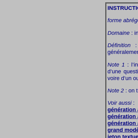
INSTRUCT
forme abrég
Domaine
: i
Définition
: 
généralement
Note 1
: l’i
d’une quest
voire d’un o
Note 2
: on 
Voir aussi
:
génération
génération 
génération
grand modè
jeton textue