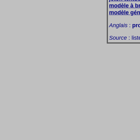
modèle à br
modèle géné
Anglais
:
pr
Source
: lis