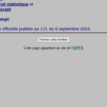
uit statistique
et
ratif
.
ompt
.
te officielle publiée au J.O. du 6 septembre 2024.
Cette page appartient au site de l'
APFA