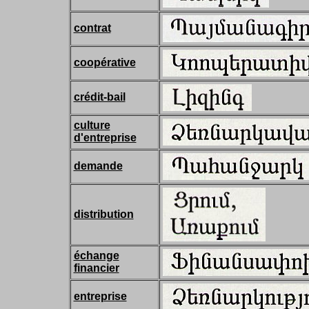
contrat
coopérative
crédit-bail
culture
d'entreprise
demande
distribution
échange
financier
entreprise