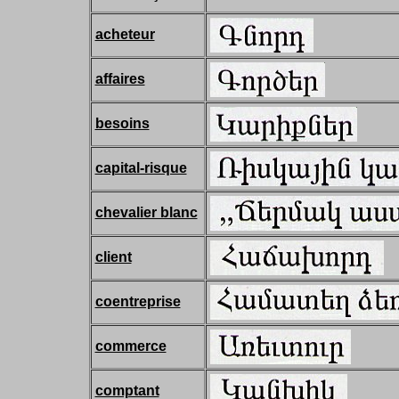
acheteur
affaires
besoins
capital-risque
chevalier blanc
client
coentreprise
commerce
comptant