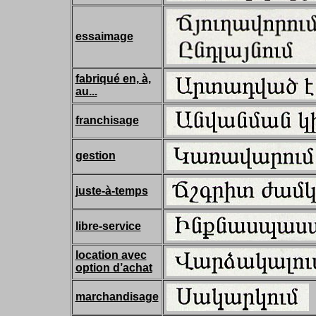
essaimage
fabriqué en, à,
au...
franchisage
gestion
juste-à-temps
libre-service
location avec
option d’achat
marchandisage