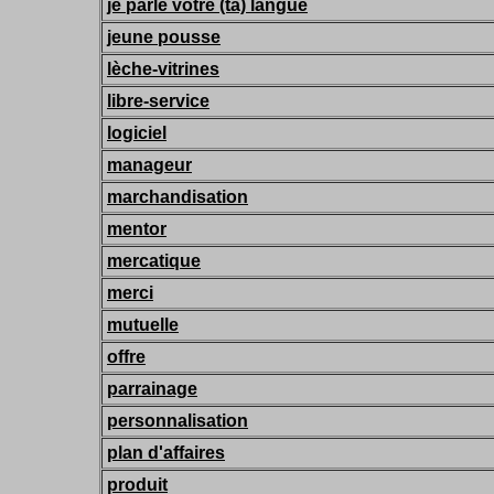
je parle votre (ta) langue
jeune pousse
lèche-vitrines
libre-service
logiciel
manageur
marchandisation
mentor
mercatique
merci
mutuelle
offre
parrainage
personnalisation
plan d'affaires
produit