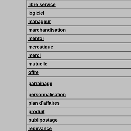
libre-service
logiciel
manageur
marchandisation
mentor
mercatique
merci
mutuelle
offre
parrainage
personnalisation
plan d'affaires
produit
publipostage
redevance