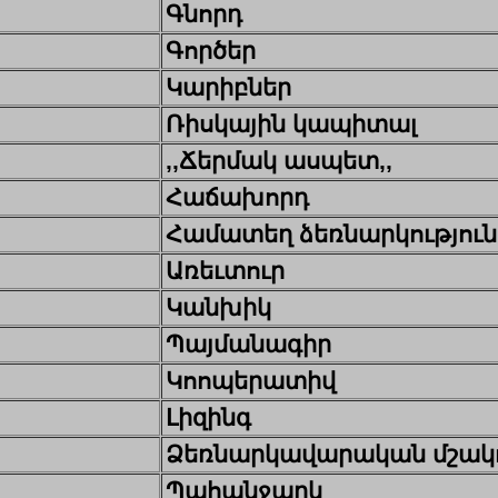
Գնորդ
Գործեր
Կարիբներ
Ռիսկային կապիտալ
,,Ճերմակ ասպետ,,
Հաճախորդ
Համատեղ ձեռնարկություն
Առեւտուր
Կանխիկ
Պայմանագիր
Կոոպերատիվ
Լիզինգ
Ձեռնարկավարական մշակո
Պահանջարկ