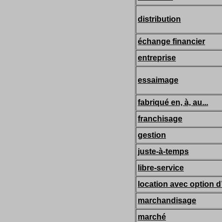
distribution
échange financier
entreprise
essaimage
fabriqué en, à, au...
franchisage
gestion
juste-à-temps
libre-service
location avec option d
marchandisage
marché