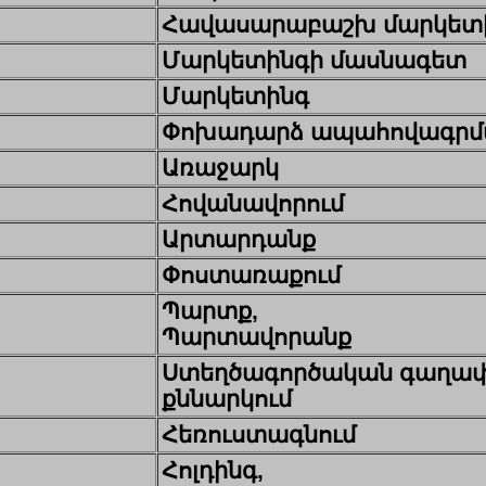
Հավասարաբաշխ մարկետ
Մարկետինգի մասնագետ
Մարկետինգ
Փոխադարձ ապահովագրմա
Առաջարկ
Հովանավորում
Արտարդանք
Փոստառաքում
Պարտք,
Պարտավորանք
Ստեղծագործական գաղա
քննարկում
Հեռուստագնում
Հոլդինգ,