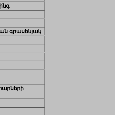
ինգ
ն գրասենյակ
փարների