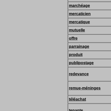
marchéage
mercaticien
mercatique
mutuelle
offre
parrainage
produit
publipostage
redevance
remue-méninges
téléachat
tenante