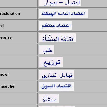
tructuration
el
reprise
ncier
 marché