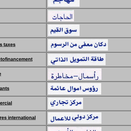
s taxes
utofinancement
e
tants
rcial
ires international