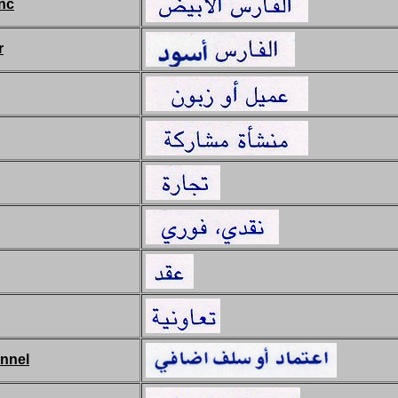
anc
r
onnel