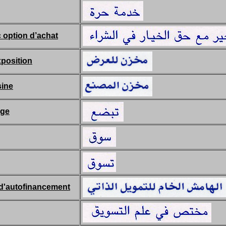
c option d’achat
position
sine
age
d'autofinancement