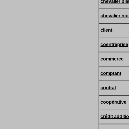
chevalier bl
chevalier noi
client
coentreprise
commerce
comptant
contrat
coopérative
crédit additi