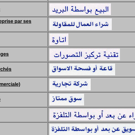
e
eprise par ses
nges
rchés
merciale)
é