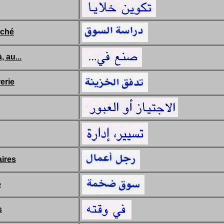
rché
, au...
rerie
ires
é
s