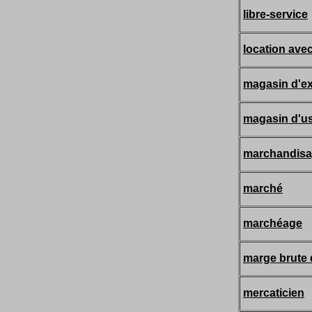
libre-service
location ave
magasin d'ex
magasin d'u
marchandis
marché
marchéage
marge brute 
mercaticien