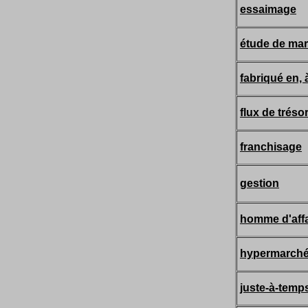
essaimage
étude de ma
fabriqué en, à
flux de tréso
franchisage
gestion
homme d'affa
hypermarch
juste-à-temp