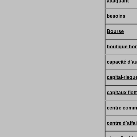
attaquant
besoins
Bourse
boutique hor
capacité d'a
capital-risqu
capitaux flot
centre comme
centre d'affa