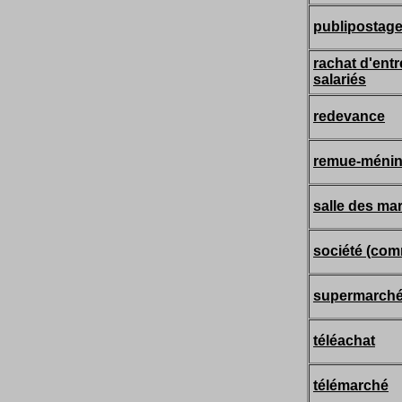
publipostag
rachat d'entr
salariés
redevance
remue-méni
salle des ma
société (com
supermarch
téléachat
télémarché