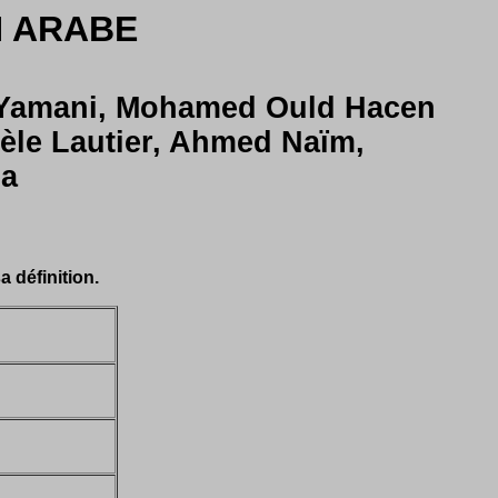
N ARABE
l Yamani, Mohamed Ould Hacen
èle Lautier, Ahmed Naïm,
ba
 définition.