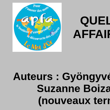
QUE
AFFAI
Auteurs : Gyöngyvér
Suzanne Boiza
(nouveaux ter