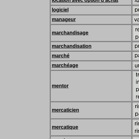
location avec option d’achat
logiciel
manageur
marchandisage
marchandisation
marché
marchéage
mentor
mercaticien
mercatique