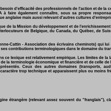
esoin d'efficacité des professionnels de l'action et de la
à faire également connaître, sous sa propre responsabil
gue anglaise mais aussi relevant d'autres cultures d'entrep
que de la Mission du développement et de l’enrichissement d
nterlocuteurs de Belgique, du Canada, du Québec, de Suis
ienne-Cattin - Association des écrivains cheminots) qui lu
es contributions terminologiques dans le domaine du trans
s ce lexique est relativement empirique. Les limites de la l
de la terminologie économique et financière et de celle de l
présentés. Ceux des autres domaines (transports, audi
un caractère trop technique et apparaissent plus ou moins 
ine étrangère (relevant assez souvent du "franglais"), cl