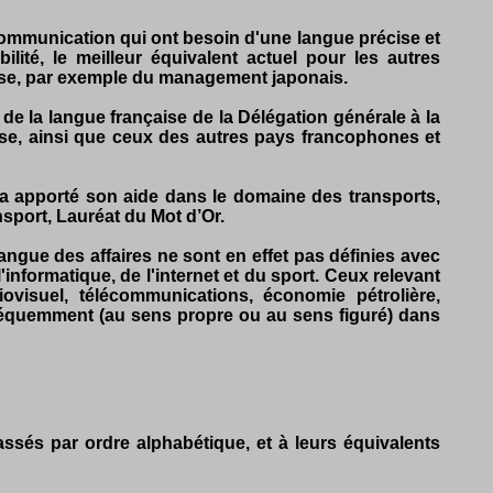
 communication qui ont besoin d'une langue précise et
ité, le meilleur équivalent actuel pour les autres
rise, par exemple du management japonais.
e la langue française de la Délégation générale à la
se, ainsi que ceux des autres pays francophones et
i a apporté son aide dans le domaine des transports,
port, Lauréat du Mot d’Or.
angue des affaires ne sont en effet pas définies avec
'informatique, de l'internet et du sport. Ceux relevant
ovisuel, télécommunications, économie pétrolière,
fréquemment (au sens propre ou au sens figuré) dans
assés par ordre alphabétique, et à leurs équivalents