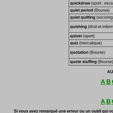
quickdraw
(sport : esca
quiet period
(Bourse)
quiet quitting
(sociologi
quishing
(droit et infor
quiver
(sport)
quiz
(mercatique)
quotation
(Bourse)
quote stuffing
(Bourse
AU
A
B
A
B
Si vous avez remarqué une erreur ou un oubli qui v