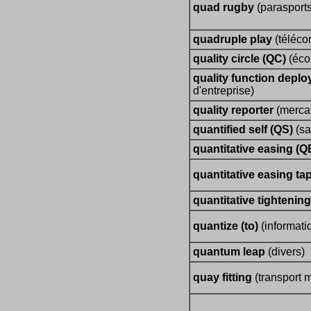
quad rugby
(parasports
quadruple play
(téléco
quality circle (QC)
(éco
quality function depl
d'entreprise)
quality reporter
(merca
quantified self (QS)
(sa
quantitative easing (Q
quantitative easing ta
quantitative tightening
quantize (to)
(informati
quantum leap
(divers)
quay fitting
(transport m