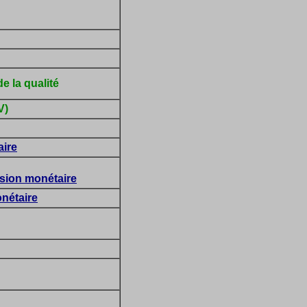
e la qualité
V)
aire
nsion monétaire
onétaire