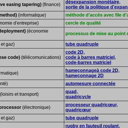
désexpansion monétaire,
ive easing tapering)
(finance)
sortie de la politique d'expa
method)
(informatique)
méthode d'accès avec file d'
nomie d'entreprise)
cercle de qualité
 deployment)
(économie
processus de mise au point d
 et gaz)
tube quadruple
code 2D,
nse code)
(télécomunications)
code à barres matriciel,
code-barres matriciel
hameçonnageà code 2D,
ormatique)
hameçonnage 2D
nté)
automesure connectée
quad,
(loisirs et transport)
quadricycle
processeur quadricœur,
 processor
(électronique)
quadricœur
 et gaz)
tube quadruple
rugby en fauteuil roulant,