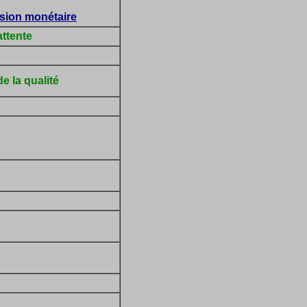
nsion monétaire
attente
e la qualité