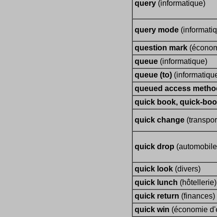
query
(informatique)
query mode
(informati
question mark
(économ
queue
(informatique)
queue (to)
(informatiqu
queued access metho
quick book, quick-bo
quick change
(transpor
quick drop
(automobile
quick look
(divers)
quick lunch
(hôtellerie)
quick return
(finances)
quick win
(économie d'e