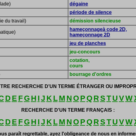
lade)
dégaine
période de silence
e du travail)
démission silencieuse
hameçonnageà code 2D,
matique)
hameçonnage 2D
jeu de planches
jeu-concours
cotation,
cours
)
bourrage d'ordres
TRE RECHERCHE D'UN TERME ÉTRANGER OU IMPROPR
C
D
E
F
G
H
I
J
K
L
M
N
O
P
Q
R
S
T
U
V
W
RECHERCHE D'UN TERME FRANÇAIS :
C
D
E
F
G
H
I
J
K
L
M
N
O
P
Q
R
S
T
U
V
W
ous paraît regrettable, ayez l'obligeance de nous en inform