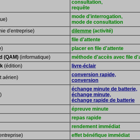
consultation,
requête
mode d'interrogation,
que)
mode de consultation
ie d'entreprise)
dilemme
(activité)
file d'attente
e)
placer en file d'attente
d (QAM)
(informatique)
méthode d'accès avec file d'
ok
(édition)
livre-éclair
conversion rapide,
t aérien)
conversion
échange minute de batterie,
)
échange minute,
échange rapide de batterie
épreuve minute
repas rapide
rendement immédiat
ntreprise)
effet bénéfique immédiat