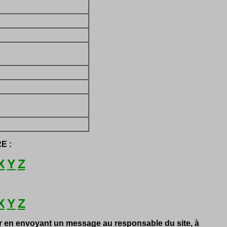
E :
X
Y
Z
X
Y
Z
er en envoyant un message au responsable du site, à