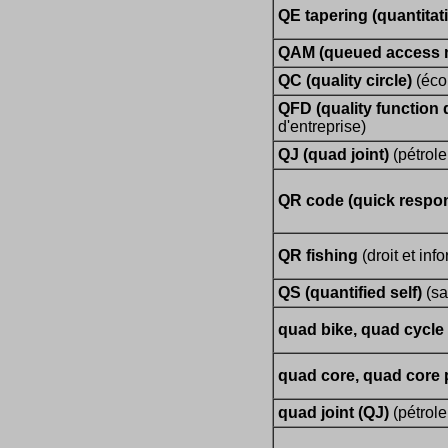
QE tapering (quantitat
QAM (queued access 
QC (quality circle)
(éco
QFD (quality function
d'entreprise)
QJ (quad joint)
(pétrole
QR code (quick respo
QR fishing
(droit et inf
QS (quantified self)
(sa
quad bike, quad cycle
quad core, quad core
quad joint (QJ)
(pétrole