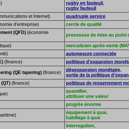
)
rugby en fauteuil,
rugby fauteuil
mmunications et Internet)
quadruple service
nomie d'entreprise)
cercle de qualité
oyment (QFD)
(économie
processus de mise au point d
tique)
mercaticien après-vente (MA
nté)
automesure connectée
E)
(finance)
politique d'expansion monét
désexpansion monétaire,
pering (QE tapering)
(finance)
sortie de la politique d'expa
 (QT)
(finance)
politique de resserrement m
quantifier,
que)
attribuer une valeur
progrès énorme
équipement à quai,
aritime)
habillage à quai
interrogation,