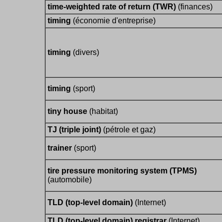
time-weighted rate of return (TWR)
(finances)
timing
(économie d'entreprise)
timing
(divers)
timing
(sport)
tiny house
(habitat)
TJ (triple joint)
(pétrole et gaz)
trainer
(sport)
tire pressure monitoring system (TPMS)
(automobile)
TLD (top-level domain)
(Internet)
TLD (top-level domain) registrar
(Internet)