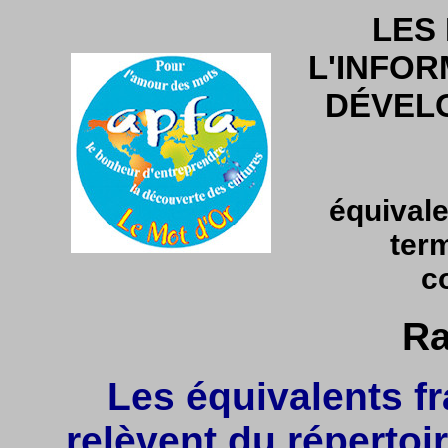
LES
L'INFOR
DÉVEL
équivale
ter
c
Ra
Les équivalents fr
relèvent du répertoir