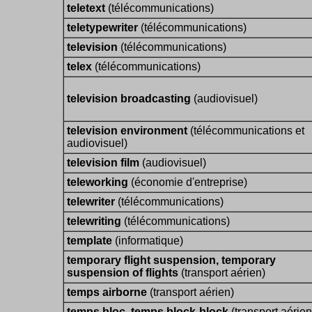
teletext
(télécommunications)
teletypewriter
(télécommunications)
television
(télécommunications)
telex
(télécommunications)
television broadcasting
(audiovisuel)
television environment
(télécommunications et
audiovisuel)
television film
(audiovisuel)
teleworking
(économie d'entreprise)
telewriter
(télécommunications)
telewriting
(télécommunications)
template
(informatique)
temporary flight suspension, temporary
suspension of flights
(transport aérien)
temps airborne
(transport aérien)
temps bloc, temps block-block
(transport aérien