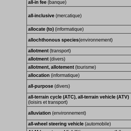
all-in fee
(banque)
all-inclusive
(mercatique)
allocate (to)
(informatique)
allochthonous species
(environnement)
allotment
(transport)
allotment
(divers)
allotment, allotement
(tourisme)
allocation
(informatique)
all-purpose
(divers)
all-terrain cycle (ATC), all-terrain vehicle (ATV)
(loisirs et transport)
alluviation
(environnement)
all-wheel steering vehicle
(automobile)