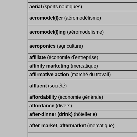
aerial
(sports nautiques)
aeromodel(l)er
(aéromodélisme)
aeromodel(l)ing
(aéromodélisme)
aeroponics
(agriculture)
affiliate
(économie d'entreprise)
affinity marketing
(mercatique)
affirmative action
(marché du travail)
affluent
(société)
affordability
(économie générale)
affordance
(divers)
after-dinner (drink)
(hôtellerie)
after-market, aftermarket
(mercatique)