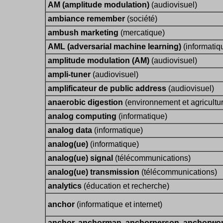
AM (amplitude modulation)
(audiovisuel)
ambiance remember
(société)
ambush marketing
(mercatique)
AML (adversarial machine learning)
(informatiq
amplitude modulation (AM)
(audiovisuel)
ampli-tuner
(audiovisuel)
amplificateur de public address
(audiovisuel)
anaerobic digestion
(environnement et agricultu
analog computing
(informatique)
analog data
(informatique)
analog(ue)
(informatique)
analog(ue) signal
(télécommunications)
analog(ue) transmission
(télécommunications)
analytics
(éducation et recherche)
anchor
(informatique et internet)
anchor, anchorman, anchorperson, anchorw