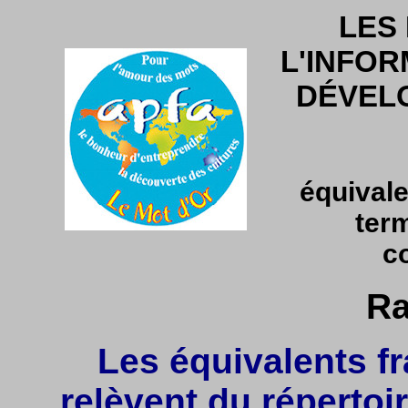
LES
L'INFOR
DÉVEL
équivale
ter
c
Ra
Les équivalents fr
relèvent du répertoir