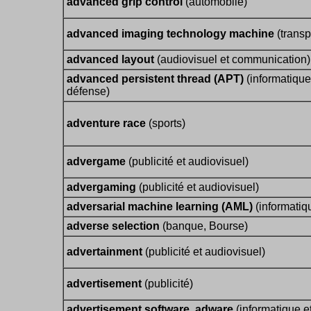
advanced grip control
(automobile)
advanced imaging technology machine
(transp
advanced layout
(audiovisuel et communication)
advanced persistent thread (APT)
(informatique
défense)
adventure race
(sports)
advergame
(publicité et audiovisuel)
advergaming
(publicité et audiovisuel)
adversarial machine learning (AML)
(informatiq
adverse selection
(banque, Bourse)
advertainment
(publicité et audiovisuel)
advertisement
(publicité)
advertisement software, adware
(informatique e