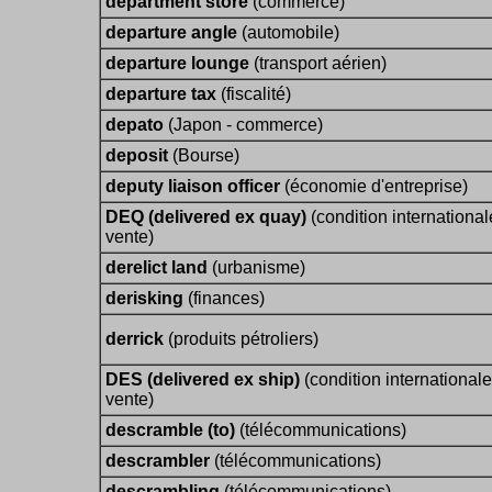
department store
(commerce)
departure angle
(automobile)
departure lounge
(transport aérien)
departure tax
(fiscalité)
depato
(Japon - commerce)
deposit
(Bourse)
deputy liaison officer
(économie d'entreprise)
DEQ (delivered ex quay)
(condition international
vente)
derelict land
(urbanisme)
derisking
(finances)
derrick
(produits pétroliers)
DES (delivered ex ship)
(condition international
vente)
descramble (to)
(télécommunications)
descrambler
(télécommunications)
descrambling
(télécommunications)