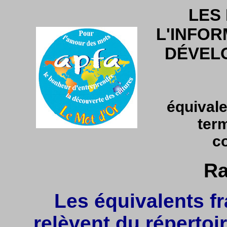
LES
L'INFOR
DÉVEL
équivale
ter
c
Ra
Les équivalents fr
relèvent du répertoir