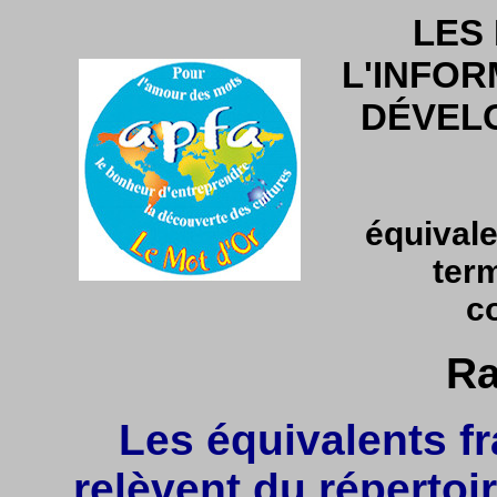
LES
L'INFOR
DÉVEL
équivale
ter
c
Ra
Les équivalents fr
relèvent du répertoir