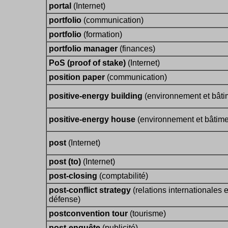
portal
(Internet)
portfolio
(communication)
portfolio
(formation)
portfolio manager
(finances)
PoS (proof of stake)
(Internet)
position paper
(communication)
positive-energy building
(environnement et bâti
positive-energy house
(environnement et bâtime
post
(Internet)
post (to)
(Internet)
post-closing
(comptabilité)
post-conflict strategy
(relations internationales e
défense)
postconvention tour
(tourisme)
post-enquête
(publicité)