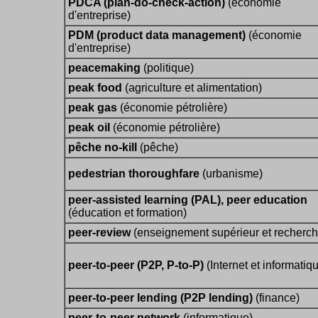
PDCA (plan-do-check-action)
(économie
d'entreprise)
PDM (product data management)
(économie
d'entreprise)
peacemaking
(politique)
peak food
(agriculture et alimentation)
peak gas
(économie pétrolière)
peak oil
(économie pétrolière)
pêche no-kill
(pêche)
pedestrian thoroughfare
(urbanisme)
peer-assisted learning (PAL), peer education
(éducation et formation)
peer-review
(enseignement supérieur et recherch
peer-to-peer (P2P, P-to-P)
(Internet et informatiq
peer-to-peer lending (P2P lending)
(finance)
peer-to-peer network
(informatique)