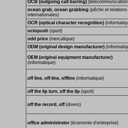
OCB (outgoing call barring)
(télécommunication
ocean grab, ocean grabbing
(pêche et relations
internationales)
OCR (optical character recognition)
(informatiq
octopush
(sport)
odd price
(mercatique)
ODM (original design manufacturer)
(informatiq
OEM (original equipment manufacturer)
(informatique)
off line, off-line, offline
(informatique)
off the lip turn, off the lip
(sport)
off the record, off
(divers)
office administrator
(économie d'entreprise)