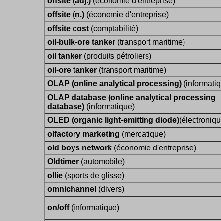
offsite (adj.)
(économie d'entreprise)
offsite (n.)
(économie d'entreprise)
offsite cost
(comptabilité)
oil-bulk-ore tanker
(transport maritime)
oil tanker
(produits pétroliers)
oil-ore tanker
(transport maritime)
OLAP (online analytical processing)
(informati
OLAP database (online analytical processing
database)
(informatique)
OLED (organic light-emitting diode)
(électroniqu
olfactory marketing
(mercatique)
old boys network
(économie d'entreprise)
Oldtimer
(automobile)
ollie
(sports de glisse)
omnichannel
(divers)
on/off
(informatique)