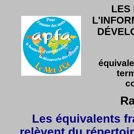
LES
L'INFOR
DÉVEL
équivale
ter
c
Ra
Les équivalents fr
relèvent du répertoir