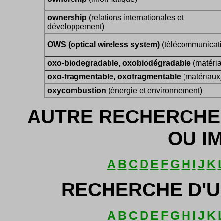
ownership
(relations internationales et
développement)
OWS (optical wireless system)
(télécommunicat
oxo-biodegradable, oxobiodégradable
(matéri
oxo-fragmentable, oxofragmentable
(matériaux
oxycombustion
(énergie et environnement)
AUTRE RECHERCHE
OU I
A
B
C
D
E
F
G
H
I
J
K
RECHERCHE D'U
A
B
C
D
E
F
G
H
I
J
K