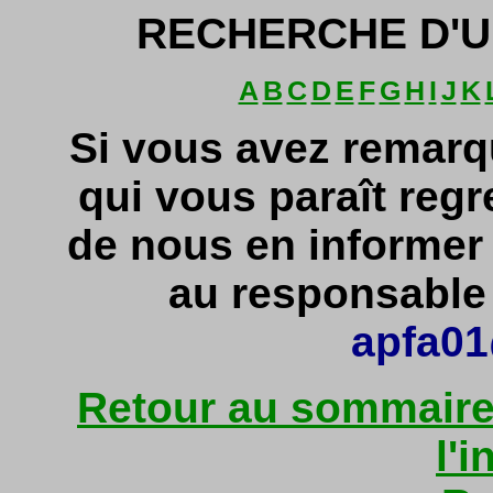
RECHERCHE D'U
A
B
C
D
E
F
G
H
I
J
K
Si vous avez remarq
qui vous paraît regr
de nous en informe
au responsable d
apfa01
Retour au sommaire 
l'i