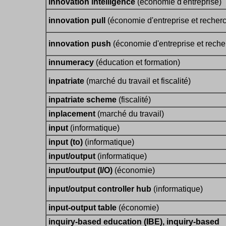
innovation intelligence
(économie d'entreprise)
innovation pull
(économie d'entreprise et recher
innovation push
(économie d'entreprise et reche
innumeracy
(éducation et formation)
inpatriate
(marché du travail et fiscalité)
inpatriate scheme
(fiscalité)
inplacement
(marché du travail)
input
(informatique)
input (to)
(informatique)
input/output
(informatique)
input/output (I/O)
(économie)
input/output controller hub
(informatique)
input-output table
(économie)
inquiry-based education (IBE), inquiry-based