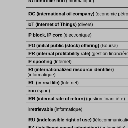
I/O controller hub
(informatique)
IOC (international oil company)
(économie pétro
IoT (Internet of Things)
(divers)
IP block, IP core
(électronique)
IPO (initial public (stock) offering)
(Bourse)
IPR (internal profitability rate)
(gestion financièr
IP spoofing
(Internet)
IRI (internationalized resource identifier)
(informatique)
IRL (in real life)
(Internet)
iron
(sport)
IRR (internal rate of return)
(gestion financière)
irretrievable
(informatique)
IRU (indefeasible right of use)
(télécommunicati
ISA (intelligent speed adaptation)
(automobile)