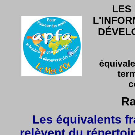
LES
L'INFOR
DÉVEL
équivale
ter
c
Ra
Les équivalents fr
relèvent du répertoir