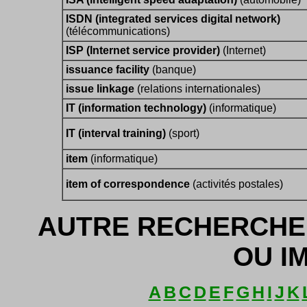
ISDN (integrated services digital network)
(télécommunications)
ISP (Internet service provider)
(Internet)
issuance facility
(banque)
issue linkage
(relations internationales)
IT (information technology)
(informatique)
IT (interval training)
(sport)
item
(informatique)
item of correspondence
(activités postales)
AUTRE RECHERCHE
OU I
A
B
C
D
E
F
G
H
I
J
K