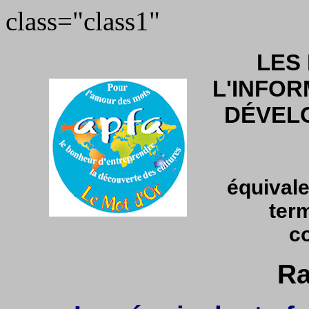
class="class1"
LES
L'INFOR
DÉVEL
équivale
ter
c
Ra