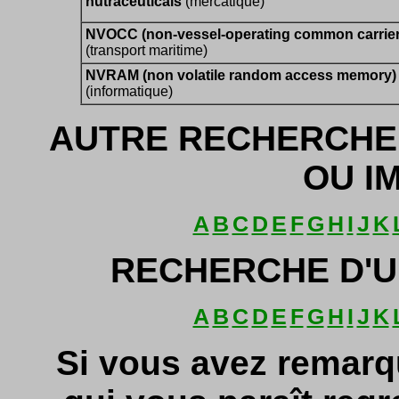
nutraceuticals
(mercatique)
NVOCC (non-vessel-operating common carrier
(transport maritime)
NVRAM (non volatile random access memory)
(informatique)
AUTRE RECHERCHE
OU I
A
B
C
D
E
F
G
H
I
J
K
RECHERCHE D'U
A
B
C
D
E
F
G
H
I
J
K
Si vous avez remarq