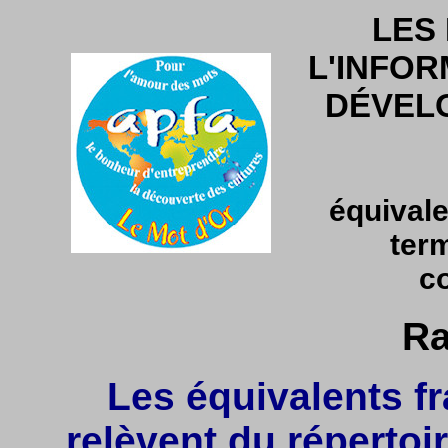
LES
L'INFOR
DÉVEL
équivale
ter
c
Ra
Les équivalents fr
relèvent du répertoir