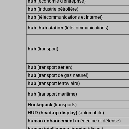
hub
(économie d'entreprise)
hub
(industrie pétrolière)
hub
(télécommunications et Internet)
hub, hub station
(télécommunications)
hub
(transport)
hub
(transport aérien)
hub
(transport de gaz naturel)
hub
(transport ferroviaire)
hub
(transport maritime)
Huckepack
(transports)
HUD (head-up display)
(automobile)
human enhancement
(médecine et défense)
human intelligence, humint
(divers)