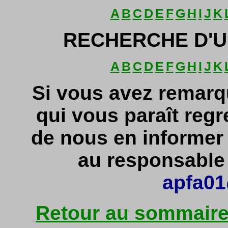
A
B
C
D
E
F
G
H
I
J
K
RECHERCHE D'U
A
B
C
D
E
F
G
H
I
J
K
Si vous avez remarq
qui vous paraît regr
de nous en informe
au responsable d
apfa01
Retour au sommaire 