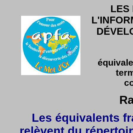
LES
L'INFOR
DÉVEL
équivale
ter
co
Ra
Les équivalents fr
relèvent du répertoir