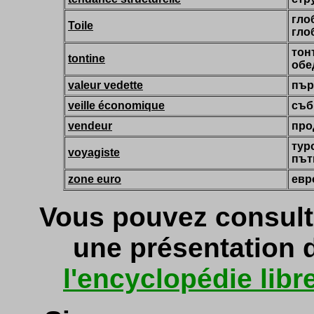
гло
Toile
гло
тон
tontine
обе
valeur vedette
пър
veille économique
съб
vendeur
про
тур
voyagiste
път
zone euro
евр
Vous pouvez consult
une présentation d
l'encyclopédie libr