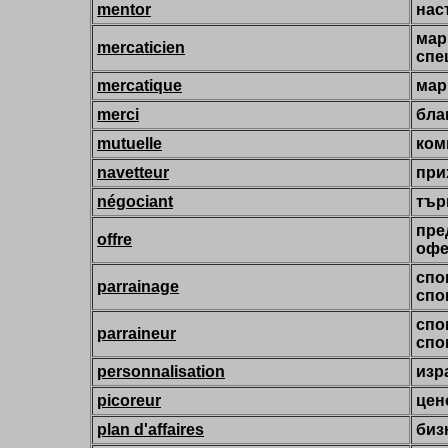
mentor
нас
мар
mercaticien
спе
mercatique
мар
merci
бла
mutuelle
ком
navetteur
при
négociant
тър
пре
offre
офе
спо
parrainage
спо
спо
parraineur
спо
personnalisation
изр
picoreur
цен
plan d'affaires
биз