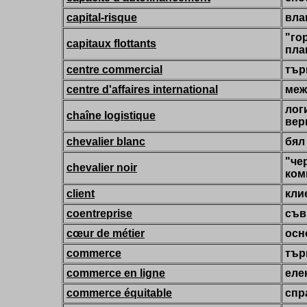
capital-risque
вла
"го
capitaux flottants
пла
centre commercial
тър
centre d'affaires international
меж
лог
chaîne logistique
вер
chevalier blanc
бял
"че
chevalier noir
ком
client
кли
coentreprise
съв
cœur de métier
осн
commerce
тър
commerce en ligne
еле
commerce équitable
спр