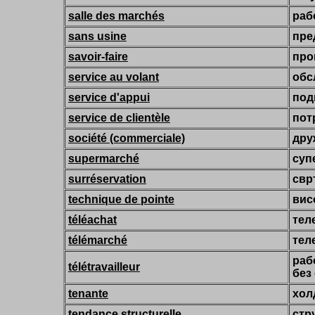
salle des marchés
раб
sans usine
пре
savoir-faire
про
service au volant
обс
service d'appui
под
service de clientèle
пот
société (commerciale)
дру
supermarché
суп
surréservation
свр
technique de pointe
вис
téléachat
тел
télémarché
тел
раб
télétravailleur
без
tenante
хол
tendance structurelle
стр