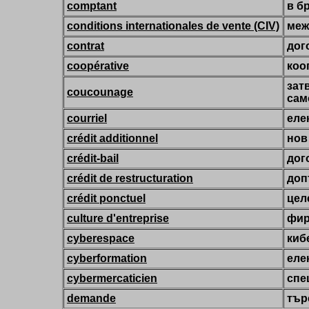
comptant
в б
conditions internationales de vente (CIV)
меж
contrat
дог
coopérative
коо
зат
coucounage
сам
courriel
еле
crédit additionnel
нов
crédit-bail
дог
crédit de restructuration
доп
crédit ponctuel
цел
culture d'entreprise
фир
cyberespace
киб
cyberformation
еле
cybermercaticien
спе
demande
тър