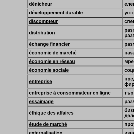
dénicheur
еле
développement durable
уст
discompteur
спе
раз
distribution
раз
échange financier
раз
économie de marché
паз
économie en réseau
мре
économie sociale
соц
пре
entreprise
фи
entreprise à consommateur en ligne
тър
essaimage
раз
биз
éthique des affaires
дел
étude de marché
про
externalisation
изн