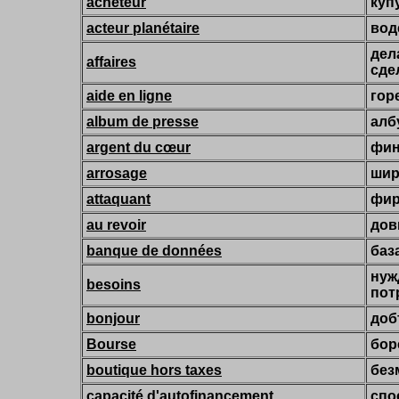
acheteur
куп
acteur planétaire
вод
дел
affaires
сде
aide en ligne
гор
album de presse
алб
argent du cœur
фин
arrosage
шир
attaquant
фир
au revoir
дов
banque de données
баз
нуж
besoins
пот
bonjour
доб
Bourse
бор
boutique hors taxes
без
capacité d'autofinancement
спо