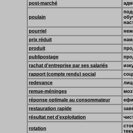
post-marché
адм
под
poulain
обу
нас
pourriel
неж
prix réduit
нам
produit
про
publipostage
про
rachat d'entreprise par ses salariés
изк
rapport (compte rendu) social
соц
redevance
лиц
remue-méninges
моз
réponse optimale au consommateur
ефи
restauration rapide
зав
résultat net d’exploitation
чис
сто
rotation
тек