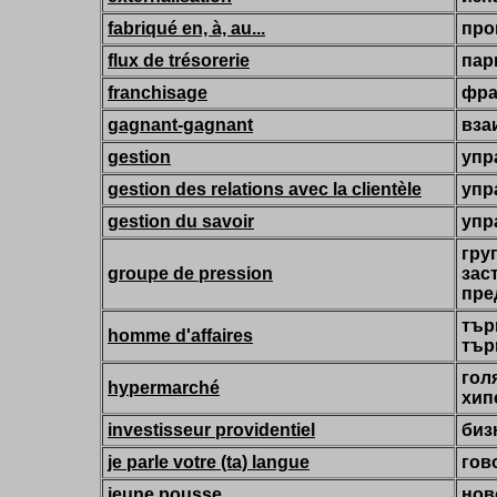
fabriqué en, à, au...
про
flux de trésorerie
пар
franchisage
фра
gagnant-gagnant
вза
gestion
упр
gestion des relations avec la clientèle
упр
gestion du savoir
упр
груп
groupe de pression
зас
пре
тър
homme d'affaires
тър
гол
hypermarché
хип
investisseur providentiel
биз
je parle votre (ta) langue
гов
jeune pousse
нов