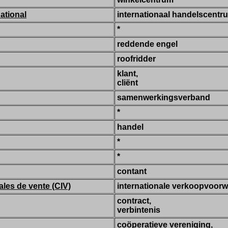
national
internationaal handelscentr
*
reddende engel
roofridder
klant,
cliënt
samenwerkingsverband
*
handel
*
*
contant
ales de vente (CIV)
internationale verkoopvoor
contract,
verbintenis
coöperatieve vereniging,