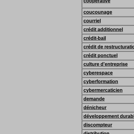
coopérative
coucounage
courriel
crédit additionnel
crédit-bail
crédit de restructurati
crédit ponctuel
culture d'entreprise
cyberespace
cyberformation
cybermercaticien
demande
dénicheur
développement durab
discompteur
distribution