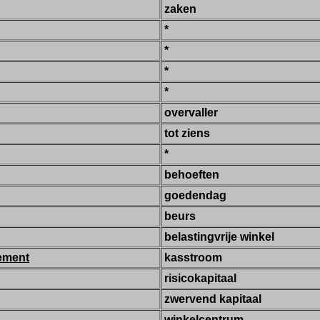
zaken
*
*
*
*
overvaller
tot ziens
*
behoeften
goedendag
beurs
belastingvrije winkel
cement
kasstroom
risicokapitaal
zwervend kapitaal
winkelcentrum