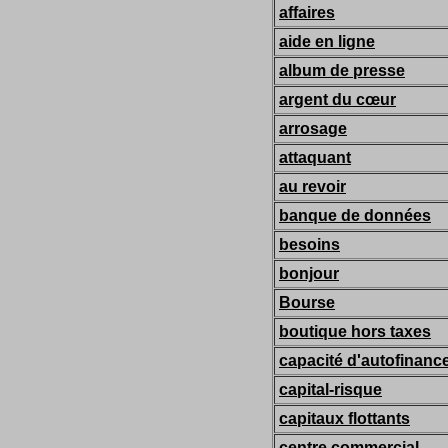
affaires
aide en ligne
album de presse
argent du cœur
arrosage
attaquant
au revoir
banque de données
besoins
bonjour
Bourse
boutique hors taxes
capacité d'autofinan
capital-risque
capitaux flottants
centre commercial