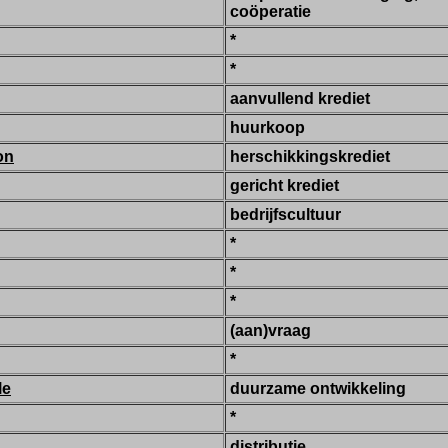
coöperatie
*
*
aanvullend krediet
huurkoop
on
herschikkingskrediet
gericht krediet
bedrijfscultuur
*
*
*
(aan)vraag
*
le
duurzame ontwikkeling
*
distributie