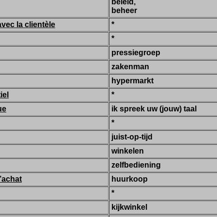
beleid,
beheer
vec la clientèle
*
*
pressiegroep
zakenman
hypermarkt
iel
*
ue
ik spreek uw (jouw) taal
*
juist-op-tijd
winkelen
zelfbediening
’achat
huurkoop
*
kijkwinkel