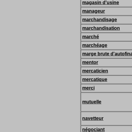
magasin d'usine
manageur
marchandisage
marchandisation
marché
marchéage
marge brute d'autofi
mentor
mercaticien
mercatique
merci
mutuelle
navetteur
négociant