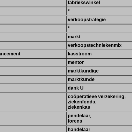
fabriekswinkel
*
verkoopstrategie
*
markt
verkoopstechniekenmix
nancement
kasstroom
mentor
marktkundige
marktkunde
dank U
coöperatieve verzekering,
ziekenfonds,
ziekenkas
pendelaar,
forens
handelaar