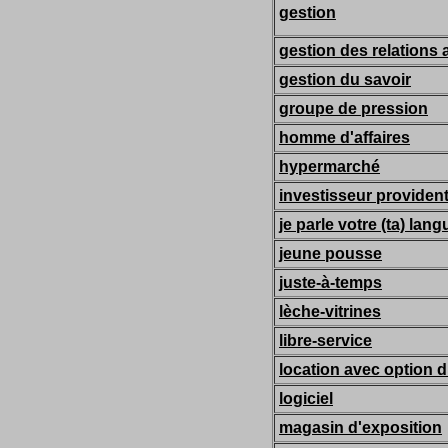
gestion
gestion des relations a
gestion du savoir
groupe de pression
homme d'affaires
hypermarché
investisseur provident
je parle votre (ta) lang
jeune pousse
juste-à-temps
lèche-vitrines
libre-service
location avec option d
logiciel
magasin d'exposition