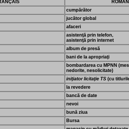
RANÇAIS
ROMÂN
cumpărător
jucător global
afaceri
asistenţă prin telefon,
asistenţă prin internet
album de presă
bani de la apropriaţi
bombardarea cu MPNN (mesaj
nedorite, nesolicitate)
iniţiator licitaţie TS
(cu titluri
la revedere
bancă de date
nevoi
bună ziua
Bursa
magasin cu mărfuri detaxate