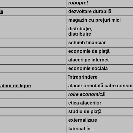
robopreţ
le
dezvoltare durabilă
magazin cu preţuri mici
distribuţie,
distribuire
schimb financiar
economie de piaţă
afaceri pe internet
economie socială
întreprindere
teur en ligne
afacer orientată către consum
roire economică
etica afacerilor
studiu de piaţă
externalizare
fabricat în...