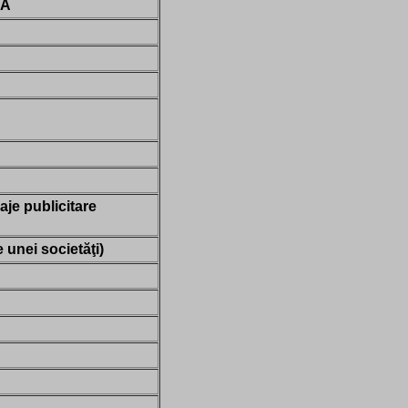
Ă
e publicitare
le unei societăţi)