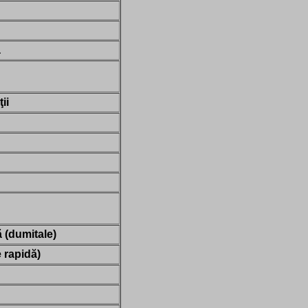
ă
ii
 (dumitale)
 rapidă)