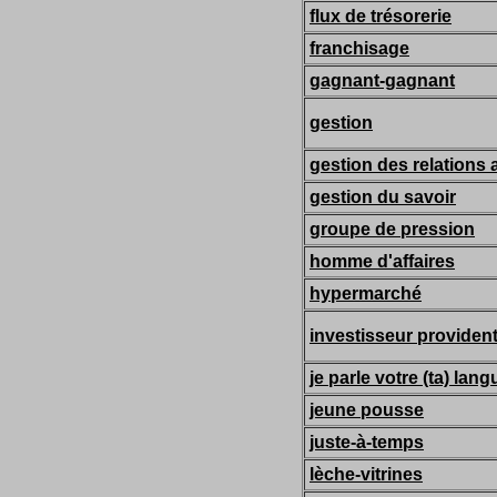
flux de trésorerie
franchisage
gagnant-gagnant
gestion
gestion des relations a
gestion du savoir
groupe de pression
homme d'affaires
hypermarché
investisseur provident
je parle votre (ta) lang
jeune pousse
juste-à-temps
lèche-vitrines