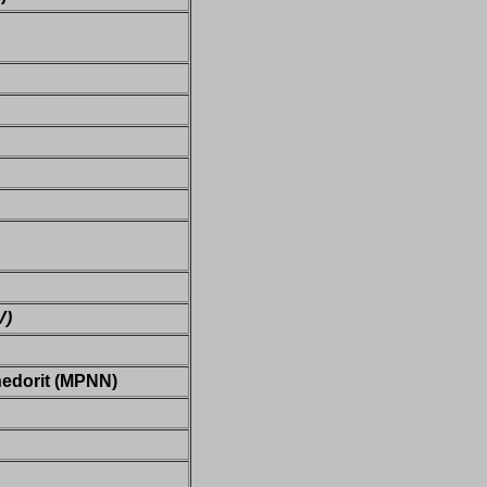
V)
 nedorit (MPNN)