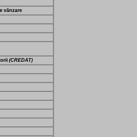
de vânzare
orii
(CREDAT)