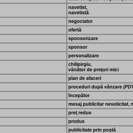
navetist,
navetistă
negociator
ofertă
sponsorizare
sponsor
personalizare
chilipirgiu,
vânător de preţuri mici
plan de afaceri
proceduri după vânzare
(PD
începător
mesaj publicitar nesolicitat,
preţ redus
produs
publicitate prin poştă