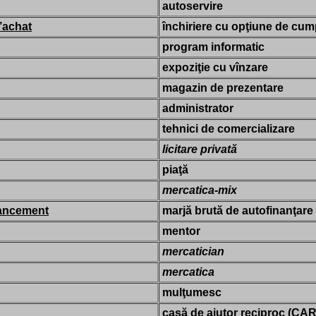
autoservire
’achat
închiriere cu opţiune de cu
program informatic
expoziţie cu vînzare
magazin de prezentare
administrator
tehnici de comercializare
licitare privată
piaţă
mercatica-mix
nancement
marjă brută de autofinanţare
mentor
mercatician
mercatica
mulţumesc
casă de ajutor reciproc (CAR