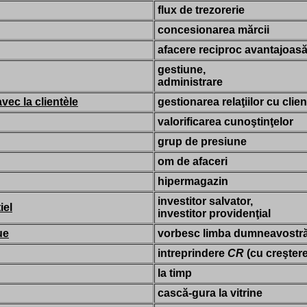
flux de trezorerie
concesionarea mărcii
afacere reciproc avantajoas
gestiune,
administrare
vec la clientèle
gestionarea relaţiilor cu clienţ
valorificarea cunoştinţelor
grup de presiune
om de afaceri
hipermagazin
investitor salvator,
iel
investitor providenţial
ue
vorbesc limba dumneavostră
intreprindere
CR
(cu creştere
la timp
cască-gura la vitrine