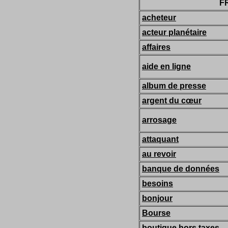
F
acheteur
acteur planétaire
affaires
aide en ligne
album de presse
argent du cœur
arrosage
attaquant
au revoir
banque de données
besoins
bonjour
Bourse
boutique hors taxes