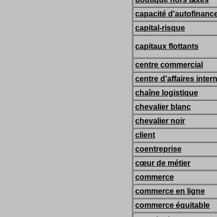
capacité d'autofinan
capital-risque
capitaux flottants
centre commercial
centre d'affaires inter
chaîne logistique
chevalier blanc
chevalier noir
client
coentreprise
cœur de métier
commerce
commerce en ligne
commerce équitable