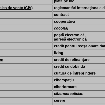
plata pe loc
ales de vente (CIV)
reglemantări internaţionale 
contract
cooperativă
coconaj
poştă electronică,
adresă electronică
credit pentru reeşalonare dat
lizing
on
credit de refinanţare
credit cu dobîndă
cultura de întreprindere
ciberspaţiu
ciberformare
cibermercatician
cerere