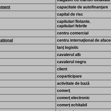
cement
capacitate de autofinanţare
capital de risc
capitulari flotante,
capitulari febrile
centru comercial
national
centru internaţional de aface
lanţ logistic
cavalerul alb
cavalerul negru
client
coparticipare
activitate de bază
comerţ
comerţ electronic
comerţ echitabil