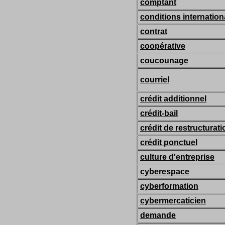
comptant
conditions internation
contrat
coopérative
coucounage
courriel
crédit additionnel
crédit-bail
crédit de restructurati
crédit ponctuel
culture d'entreprise
cyberespace
cyberformation
cybermercaticien
demande