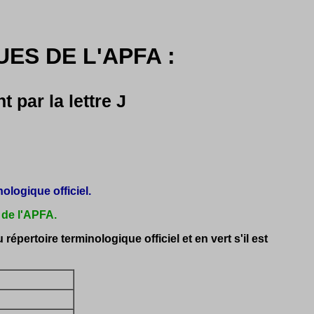
ES DE L'APFA :
par la lettre J
ologique officiel.
 de l'APFA.
 répertoire terminologique officiel et en vert s'il est