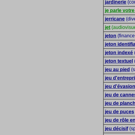
jardinerie
(co
je parle votre
jerricane
(div
jet
(audiovisue
jeton
(finance 
jeton identifi
jeton indexé
(
jeton textuel
jeu au pied
(s
jeu d'entrepr
jeu d'évasio
jeu de cannes
jeu de planc
jeu de puces
jeu de rôle e
jeu décisif
(sp