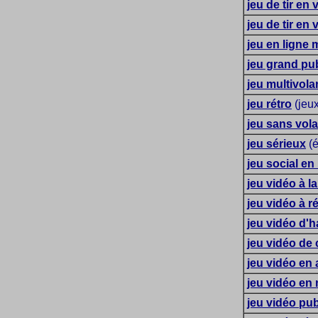
jeu de tir en
jeu de tir en
jeu en ligne
jeu grand pub
jeu multivola
jeu rétro
(jeux
jeu sans vola
jeu sérieux
(é
jeu social en 
jeu vidéo à 
jeu vidéo à ré
jeu vidéo d'ha
jeu vidéo de
jeu vidéo en 
jeu vidéo en
jeu vidéo publ