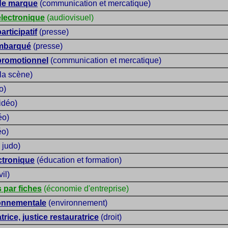
de marque
(communication et mercatique)
électronique
(audiovisuel)
articipatif
(presse)
embarqué
(presse)
promotionnel
(communication et mercatique)
 la scène)
o)
idéo)
éo)
éo)
: judo)
ctronique
(éducation et formation)
il)
 par fiches
(économie d'entreprise)
ronnementale
(environnement)
trice, justice restauratrice
(droit)