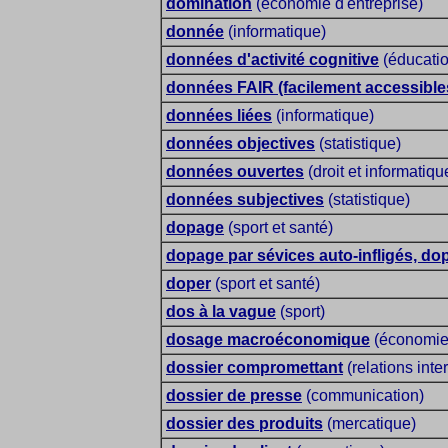
domination
(économie d'entreprise)
donnée
(informatique)
données d'activité cognitive
(éducatio
données FAIR (facilement accessibles,
données liées
(informatique)
données objectives
(statistique)
données ouvertes
(droit et informatiqu
données subjectives
(statistique)
dopage
(sport et santé)
dopage par sévices auto-infligés, do
doper
(sport et santé)
dos à la vague
(sport)
dosage macroéconomique
(économie
dossier compromettant
(relations inte
dossier de presse
(communication)
dossier des produits
(mercatique)