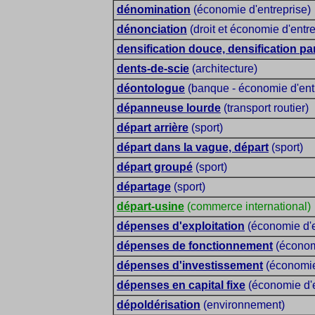
dénomination
(économie d'entreprise)
dénonciation
(droit et économie d'entre
densification douce, densification par
dents-de-scie
(architecture)
déontologue
(banque - économie d'ent
dépanneuse lourde
(transport routier)
départ arrière
(sport)
départ dans la vague, départ
(sport)
départ groupé
(sport)
départage
(sport)
départ-usine
(commerce international)
dépenses d'exploitation
(économie d'e
dépenses de fonctionnement
(économi
dépenses d'investissement
(économie
dépenses en capital fixe
(économie d'e
dépoldérisation
(environnement)