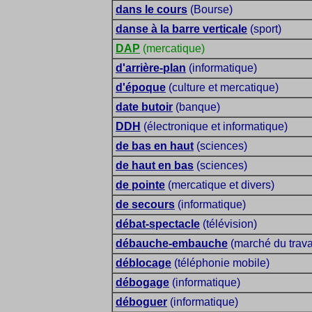
dans le cours
(Bourse)
danse à la barre verticale
(sport)
DAP
(mercatique)
d'arrière-plan
(informatique)
d'époque
(culture et mercatique)
date butoir
(banque)
DDH
(électronique et informatique)
de bas en haut
(sciences)
de haut en bas
(sciences)
de pointe
(mercatique et divers)
de secours
(informatique)
débat-spectacle
(télévision)
débauche-embauche
(marché du trava
déblocage
(téléphonie mobile)
débogage
(informatique)
déboguer
(informatique)