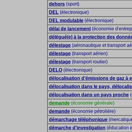
dehors
(sport)
DEL
(électronique)
DEL modulable
(électronique)
délai de lancement
(économie d'entrep
délégué(e) à la protection des donné
délestage
(aéronautique et transport aé
délestage
(transport aérien)
délestage
(transport routier)
DELO
(électronique)
délocalisation d’émissions de gaz à e
délocalisation dans le pays, délocali
délocalisation dans un pays proche
(
demande
(économie générale)
demande
(économie pétrolière)
démarchage téléphonique
(mercatiqu
démarche d'investigation
(éducation e