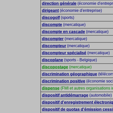
direction générale
(économie d'entrepr
dirigeant
(économie d'entreprise)
discogolf
(sports)
discompte
(mercatique)
discompte en cascade
(mercatique)
discompter
(mercatique)
discompteur
(mercatique)
discompteur spécialisé
(mercatique)
discoplane
(sports - Belgique)
discopostage
(mercatique)
discrimination géographique
(télécom
discrimination positive
(économie soci
dispense
(FMI et autres organisations i
dispositif antidémarrage
(automobile)
dispositif d'enregistrement électroni
dispositif de quotas d'émission cess