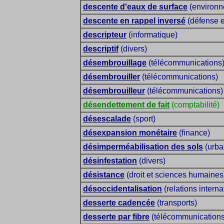
descente d'eaux de surface
(environn
descente en rappel inversé
(défense e
descripteur
(informatique)
descriptif
(divers)
désembrouillage
(télécommunications
désembrouiller
(télécommunications)
désembrouilleur
(télécommunications)
désendettement de fait
(comptabilité)
désescalade
(sport)
désexpansion monétaire
(finance)
désimperméabilisation des sols
(urba
désinfestation
(divers)
désistance
(droit et sciences humaines
désoccidentalisation
(relations interna
desserte cadencée
(transports)
desserte par fibre
(télécommunications