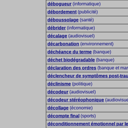
débogueur
(informatique)
débordement
(publicité)
déboussolage
(santé)
débrider
(informatique)
décalage
(audiovisuel)
décarbonation
(environnement)
déchéance du terme
(banque)
déchet biodégradable
(banque)
déclaration des ordres
(banque et mar
déclencheur de symptômes post-tra
déclinisme
(politique)
décodeur
(audiovisuel)
décodeur stéréophonique
(audiovisue
décollage
(économie)
décompte final
(sports)
déconditionnement émotionnel par l