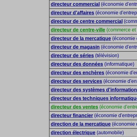
directeur commercial
(économie d'entr
directeur d'affaires
(économie d'entrep
directeur de centre commercial
(comm
directeur de centre-ville
(commerce et
directeur de la mercatique
(économie d
directeur de magasin
(économie d'entr
directeur de séries
(télévision)
directeur des données
(informatique)
directeur des enchères
(économie d'en
directeur des services
(économie d'ent
directeur des systèmes d'information
directeur des techniques informatiq
directeur des ventes
(économie d'entre
directeur financier
(économie d'entrepr
direction de la mercatique
(économie d
direction électrique
(automobile)