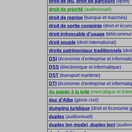
droit de jeu, droit de parcours
(sport)
droit de priorité
(audiovisuel)
droit de reprise
(banque et marchés)
droit de sortie conjointe
(droit et écon
droit irrévocable d'usage
(télécommun
droit souple
(droit international)
droits patrimoniaux traditionnels
(droi
DSI
(économie d'entreprise et informati
DSS
(électronique et informatique)
DST
(transport maritime)
DTI
(économie d'entreprise et informati
du papier à la toile
(mercatique et Inter
duc d'Albe
(génie civil)
dumping juridique
(droit et économie 
duplex
(audiovisuel)
duplex (en mode), duplex (en)
(audiov