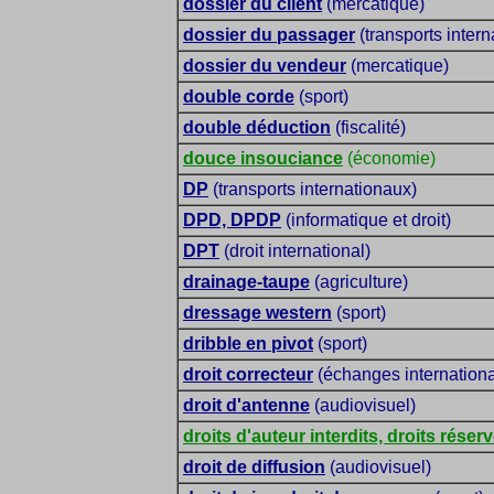
dossier du client
(mercatique)
dossier du passager
(transports intern
dossier du vendeur
(mercatique)
double corde
(sport)
double déduction
(fiscalité)
douce insouciance
(économie)
DP
(transports internationaux)
DPD, DPDP
(informatique et droit)
DPT
(droit international)
drainage-taupe
(agriculture)
dressage western
(sport)
dribble en pivot
(sport)
droit correcteur
(échanges internation
droit d'antenne
(audiovisuel)
droits d'auteur interdits, droits réserv
droit de diffusion
(audiovisuel)