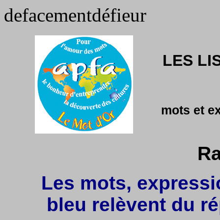
defacementdéfieur
LES LI
mots et e
Ra
Les mots, expressio
bleu relèvent du r