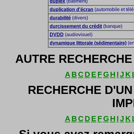
duplex
(bâtiment)
duplication d'écran
(automobile et tél
durabilité
(divers)
durcissement du crédit
(banque)
DVDD
(audiovisuel)
dynamique littorale (sédimentaire)
(en
AUTRE RECHERCHE 
A
B
C
D
E
F
G
H
I
J
K
RECHERCHE D'UN
IMP
A
B
C
D
E
F
G
H
I
J
K