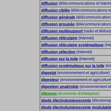
diffusion
(télécommunications et Intern
diffusion ciblée
(télécommunications et 
diffusion générale
(télécommunications 
diffusion groupée
(télécommunications 
diffusion multisupport
(radio et télévis
diffusion réticulaire
(Internet)
diffusion réticulaire systématique
(Int
diffusion sélective
(Internet)
diffusion sur la toile
(Internet)
diffusion systématique sur la toile
(Int
digestat
(environnement et agriculture)
digesteur
(environnement et agriculture
digestion anaérobie
(environnement et 
dilemme
(économie d'entreprise)
diode électroluminescente
(électroniq
diode électroluminescente modulabl