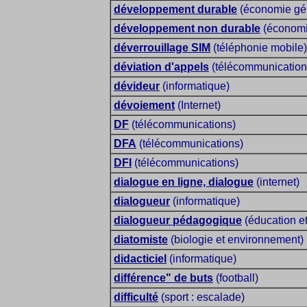
développement durable
(économie gé
développement non durable
(économi
déverrouillage SIM
(téléphonie mobile)
déviation d'appels
(télécommunication
dévideur
(informatique)
dévoiement
(Internet)
DF
(télécommunications)
DFA
(télécommunications)
DFI
(télécommunications)
dialogue en ligne, dialogue
(internet)
dialogueur
(informatique)
dialogueur pédagogique
(éducation et
diatomiste
(biologie et environnement)
didacticiel
(informatique)
différence" de buts
(football)
difficulté
(sport : escalade)