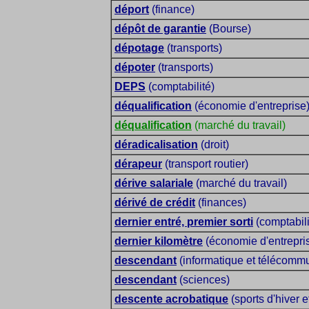
déport
(finance)
dépôt de garantie
(Bourse)
dépotage
(transports)
dépoter
(transports)
DEPS
(comptabilité)
déqualification
(économie d'entreprise
déqualification
(marché du travail)
déradicalisation
(droit)
dérapeur
(transport routier)
dérive salariale
(marché du travail)
dérivé de crédit
(finances)
dernier entré, premier sorti
(comptabili
dernier kilomètre
(économie d'entrepri
descendant
(informatique et télécommu
descendant
(sciences)
descente acrobatique
(sports d'hiver e