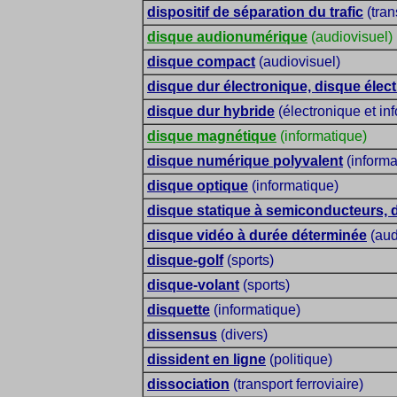
dispositif de séparation du trafic
(tran
disque audionumérique
(audiovisuel)
disque compact
(audiovisuel)
disque dur électronique, disque élec
disque dur hybride
(électronique et in
disque magnétique
(informatique)
disque numérique polyvalent
(informa
disque optique
(informatique)
disque statique à semiconducteurs, 
disque vidéo à durée déterminée
(aud
disque-golf
(sports)
disque-volant
(sports)
disquette
(informatique)
dissensus
(divers)
dissident en ligne
(politique)
dissociation
(transport ferroviaire)