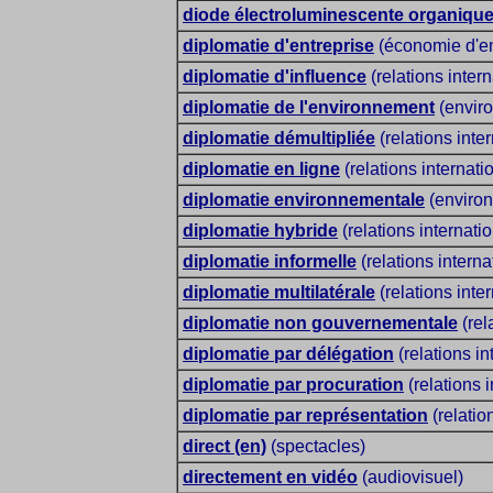
diode électroluminescente organiqu
diplomatie d'entreprise
(économie d'ent
diplomatie d'influence
(relations inter
diplomatie de l'environnement
(enviro
diplomatie démultipliée
(relations inte
diplomatie en ligne
(relations internati
diplomatie environnementale
(environ
diplomatie hybride
(relations internati
diplomatie informelle
(relations interna
diplomatie multilatérale
(relations inte
diplomatie non gouvernementale
(rel
diplomatie par délégation
(relations in
diplomatie par procuration
(relations 
diplomatie par représentation
(relatio
direct (en)
(spectacles)
directement en vidéo
(audiovisuel)