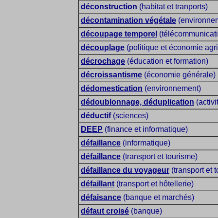
déconstruction
(habitat et tranports)
décontamination végétale
(environne
découpage temporel
(télécommunicati
découplage
(politique et économie agr
décrochage
(éducation et formation)
décroissantisme
(économie générale)
dédomestication
(environnement)
dédoublonnage, déduplication
(activi
déductif
(sciences)
DEEP
(finance et informatique)
défaillance
(informatique)
défaillance
(transport et tourisme)
défaillance du voyageur
(transport et 
défaillant
(transport et hôtellerie)
défaisance
(banque et marchés)
défaut croisé
(banque)