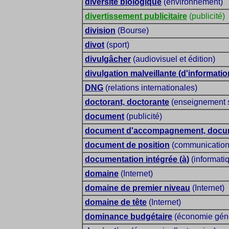
diversité biologique
(environnement)
divertissement publicitaire
(publicité)
division
(Bourse)
divot
(sport)
divulgâcher
(audiovisuel et édition)
divulgation malveillante (d'informati
DNG
(relations internationales)
doctorant, doctorante
(enseignement s
document
(publicité)
document d'accompagnement, docum
document de position
(communication
documentation intégrée (à)
(informati
domaine
(Internet)
domaine de premier niveau
(Internet)
domaine de tête
(Internet)
dominance budgétaire
(économie géné