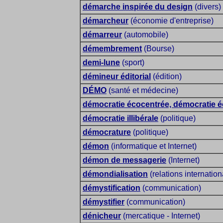
démarche inspirée du design
(divers)
démarcheur
(économie d'entreprise)
démarreur
(automobile)
démembrement
(Bourse)
demi-lune
(sport)
démineur éditorial
(édition)
DÉMO
(santé et médecine)
démocratie écocentrée, démocratie é
démocratie illibérale
(politique)
démocrature
(politique)
démon
(informatique et Internet)
démon de messagerie
(Internet)
démondialisation
(relations internatio
démystification
(communication)
démystifier
(communication)
dénicheur
(mercatique - Internet)