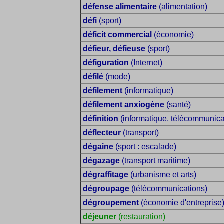
défense alimentaire
(alimentation)
défi
(sport)
déficit commercial
(économie)
défieur, défieuse
(sport)
défiguration
(Internet)
défilé
(mode)
défilement
(informatique)
défilement anxiogène
(santé)
définition
(informatique, télécommunicat
déflecteur
(transport)
dégaine
(sport : escalade)
dégazage
(transport maritime)
dégraffitage
(urbanisme et arts)
dégroupage
(télécommunications)
dégroupement
(économie d'entreprise
déjeuner
(restauration)