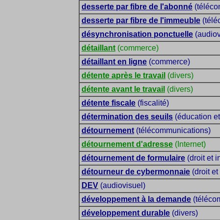
desserte par fibre de l'abonné
(téléco
desserte par fibre de l'immeuble
(télé
désynchronisation ponctuelle
(audiov
détaillant
(commerce)
détaillant en ligne
(commerce)
détente après le travail
(divers)
détente avant le travail
(divers)
détente fiscale
(fiscalité)
détermination des seuils
(éducation et
détournement
(télécommunications)
détournement d'adresse
(Internet)
détournement de formulaire
(droit et 
détourneur de cybermonnaie
(droit et
DEV
(audiovisuel)
développement à la demande
(télécom
développement durable
(divers)