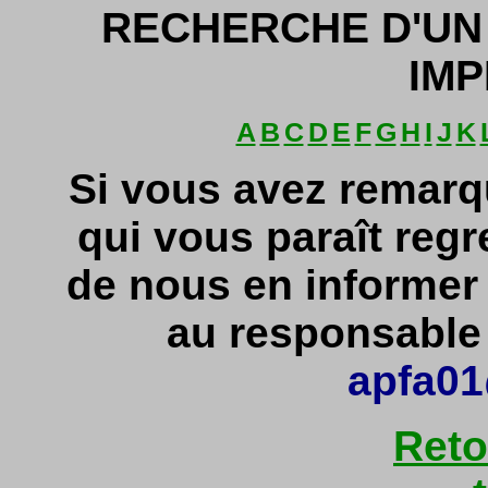
RECHERCHE D'UN
IMP
A
B
C
D
E
F
G
H
I
J
K
Si vous avez remarq
qui vous paraît regr
de nous en informe
au responsable d
apfa01
Reto