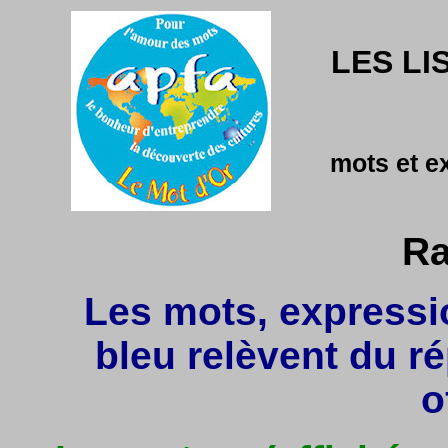
LES LI
mots et e
Ra
Les mots, expressio
bleu relèvent du r
o