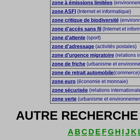
zone à émissions limitées
(environneme
zone ASFI
(Internet et informatique)
zone critique de biodiversité
(environ
zone d'accès sans fil
(Internet et infor
zone d'attente
(sport)
zone d'adressage
(activités postales)
zone d'urgence migratoire
(relations i
zone de friche
(urbanisme et environn
zone de retrait automobile
(commerce)
zone euro
(économie et monnaie)
zone sécurisée
(relations international
zone verte
(urbanisme et environnemen
AUTRE RECHERCHE 
A
B
C
D
E
F
G
H
I
J
K