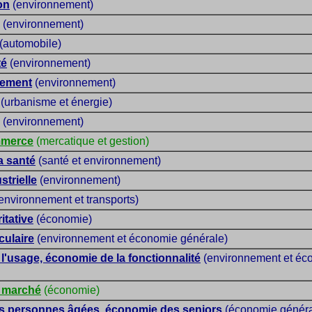
on
(environnement)
(environnement)
(automobile)
té
(environnement)
pement
(environnement)
(urbanisme et énergie)
(environnement)
mmerce
(mercatique et gestion)
a santé
(santé et environnement)
strielle
(environnement)
environnement et transports)
itative
(économie)
culaire
(environnement et économie générale)
l'usage, économie de la fonctionnalité
(environnement et éc
 marché
(économie)
s personnes âgées, économie des seniors
(économie généra