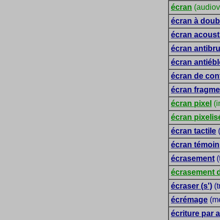
écran
(audiovi
écran à doub
écran acoust
écran antibru
écran antiéb
écran de con
écran fragme
écran pixel
(i
écran pixelis
écran tactile
(
écran témoin
écrasement
(
écrasement d
écraser (s')
(t
écrémage
(me
écriture par