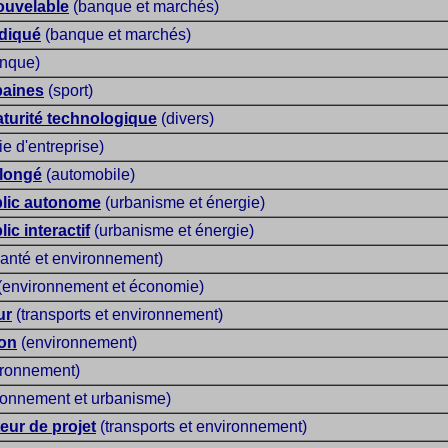
ouvelable
(banque et marchés)
diqué
(banque et marchés)
nque)
baines
(sport)
aturité technologique
(divers)
 d'entreprise)
olongé
(automobile)
blic autonome
(urbanisme et énergie)
ic interactif
(urbanisme et énergie)
anté et environnement)
(environnement et économie)
ur
(transports et environnement)
ion
(environnement)
ronnement)
ronnement et urbanisme)
ur de projet
(transports et environnement)