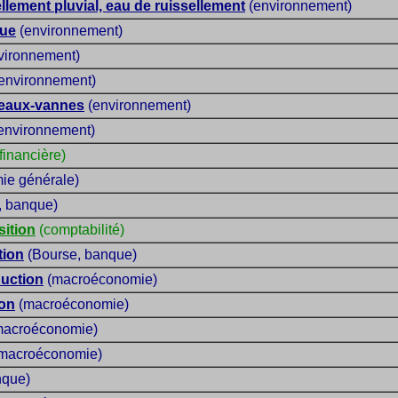
llement pluvial, eau de ruissellement
(environnement)
que
(environnement)
vironnement)
environnement)
 eaux-vannes
(environnement)
environnement)
financière)
ie générale)
, banque)
sition
(comptabilité)
tion
(Bourse, banque)
duction
(macroéconomie)
ion
(macroéconomie)
acroéconomie)
macroéconomie)
que)