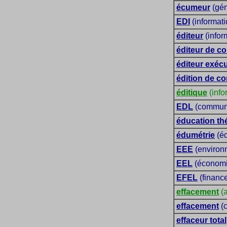
écumeur
(gén
EDI
(informati
éditeur
(infor
éditeur de co
éditeur exécu
édition de c
éditique
(info
EDL
(communi
éducation th
édumétrie
(éd
EEE
(environ
EEL
(économie
EFEL
(financ
effacement
(a
effacement
(
effaceur total