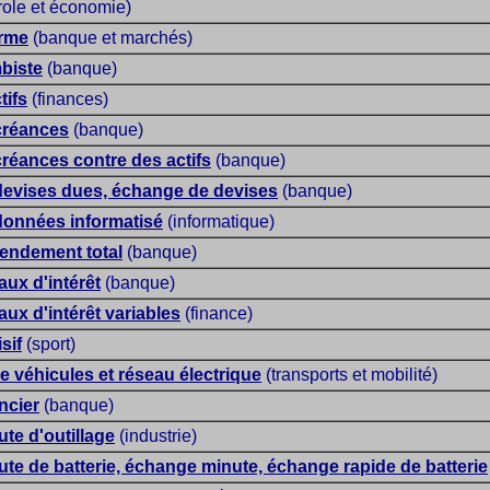
role et économie)
erme
(banque et marchés)
biste
(banque)
tifs
(finances)
créances
(banque)
réances contre des actifs
(banque)
evises dues, échange de devises
(banque)
onnées informatisé
(informatique)
endement total
(banque)
ux d'intérêt
(banque)
ux d'intérêt variables
(finance)
sif
(sport)
e véhicules et réseau électrique
(transports et mobilité)
ncier
(banque)
te d'outillage
(industrie)
te de batterie, échange minute, échange rapide de batterie