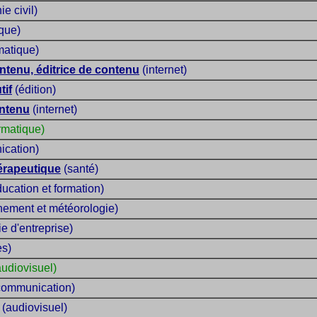
ie civil)
que)
matique)
ntenu, éditrice de contenu
(internet)
tif
(édition)
ontenu
(internet)
rmatique)
cation)
érapeutique
(santé)
ucation et formation)
nement et météorologie)
 d'entreprise)
es)
udiovisuel)
communication)
(audiovisuel)