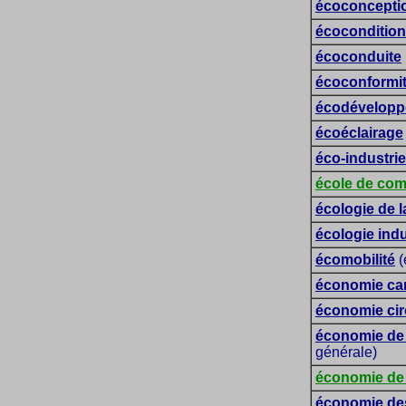
écoconcepti
écocondition
écoconduite
écoconformi
écodévelop
écoéclairage
éco-industrie
école de co
écologie de l
écologie indu
écomobilité
(
économie car
économie cir
économie de 
générale)
économie de
économie de