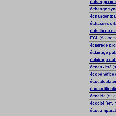
échange ren
échange syn
échanger
(ba
échasses ur
échelle de m
ECL
(économie
éclairage pr
éclairage pu
éclairage publ
écoanxiété
(s
écobénéfice
écocalculate
écocertificat
écocide
(envi
écocité
(envi
écocomparate