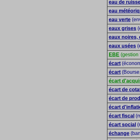
eau de ruisse
eau météori
eau verte
(en
eaux grises
(
eaux noires,
eaux usées
(
EBE
(gestion 
écart
(économ
écart
(Bourse
écart d'acqui
écart de cota
écart de pro
écart d'inflat
écart fiscal
(m
écart social
(
échange
(ban