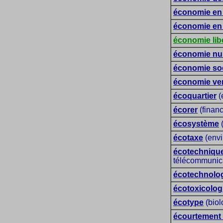
économie en 
économie en
économie lib
économie nu
économie soci
économie ve
écoquartier
(
écorer
(finan
écosystème
(
écotaxe
(envi
écotechnique
télécommunic
écotechnolo
écotoxicolog
écotype
(biol
écourtement (