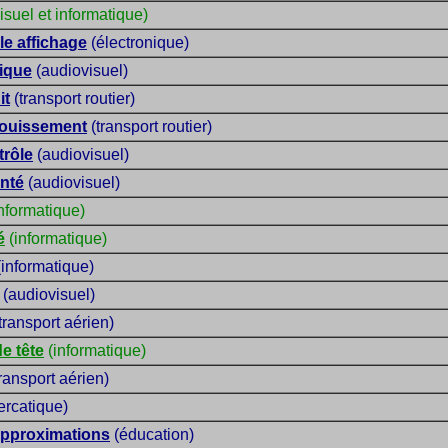
suel et informatique)
le affichage
(électronique)
ique
(audiovisuel)
it
(transport routier)
louissement
(transport routier)
trôle
(audiovisuel)
nté
(audiovisuel)
nformatique)
é
(informatique)
informatique)
(audiovisuel)
transport aérien)
e tête
(informatique)
ransport aérien)
rcatique)
 approximations
(éducation)