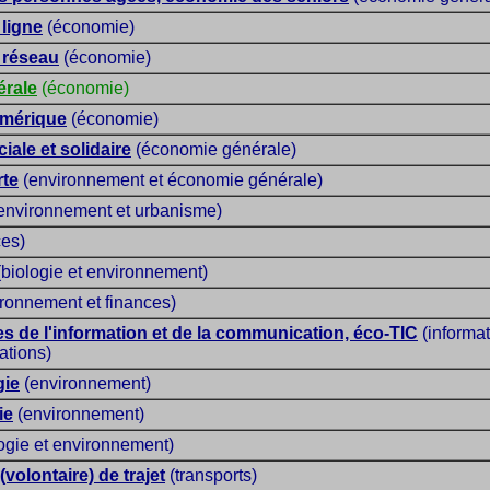
ligne
(économie)
 réseau
(économie)
érale
(économie)
mérique
(économie)
ale et solidaire
(économie générale)
rte
(environnement et économie générale)
environnement et urbanisme)
ces)
biologie et environnement)
ronnement et finances)
s de l'information et de la communication, éco-TIC
(informat
ations)
gie
(environnement)
ie
(environnement)
ogie et environnement)
volontaire) de trajet
(transports)