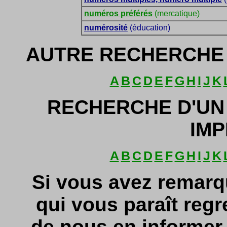
numéros préférés
(mercatique)
numérosité
(éducation)
AUTRE RECHERCHE 
A
B
C
D
E
F
G
H
I
J
K
RECHERCHE D'UN
IMP
A
B
C
D
E
F
G
H
I
J
K
Si vous avez remarq
qui vous paraît regr
de nous en informe