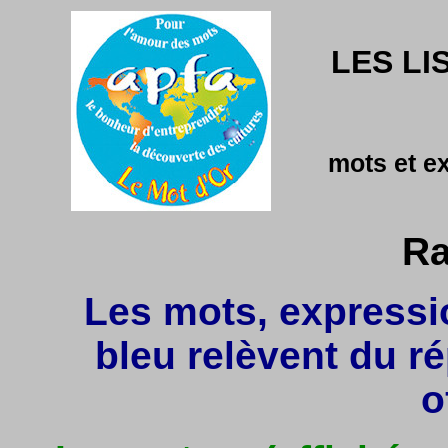
LES LI
mots et e
Ra
Les mots, expressio
bleu relèvent du r
o