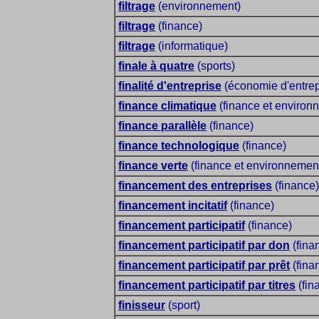
filtrage
(environnement)
filtrage
(finance)
filtrage
(informatique)
finale à quatre
(sports)
finalité d'entreprise
(économie d'entrep
finance climatique
(finance et environ
finance parallèle
(finance)
finance technologique
(finance)
finance verte
(finance et environnemen
financement des entreprises
(finance)
financement incitatif
(finance)
financement participatif
(finance)
financement participatif par don
(fina
financement participatif par prêt
(fina
financement participatif par titres
(fin
finisseur
(sport)