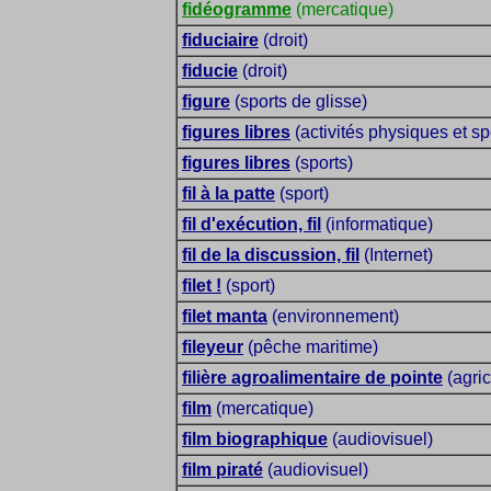
fidéogramme
(mercatique)
fiduciaire
(droit)
fiducie
(droit)
figure
(sports de glisse)
figures libres
(activités physiques et sp
figures libres
(sports)
fil à la patte
(sport)
fil d'exécution, fil
(informatique)
fil de la discussion, fil
(Internet)
filet !
(sport)
filet manta
(environnement)
fileyeur
(pêche maritime)
filière agroalimentaire de pointe
(agric
film
(mercatique)
film biographique
(audiovisuel)
film piraté
(audiovisuel)