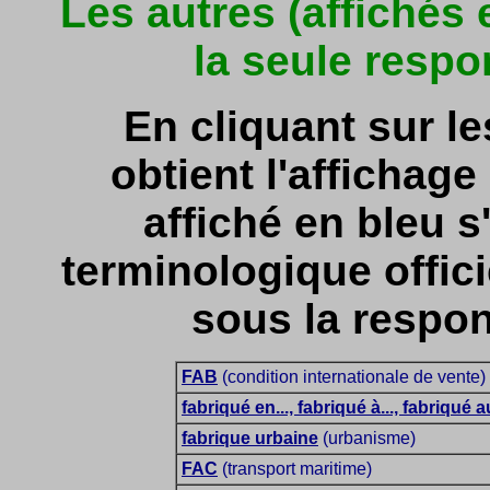
Les autres (affichés
la seule respo
En cliquant sur l
obtient l'affichage 
affiché en bleu s'
terminologique officie
sous la respon
FAB
(condition internationale de vente)
fabriqué en..., fabriqué à..., fabriqué au
fabrique urbaine
(urbanisme)
FAC
(transport maritime)