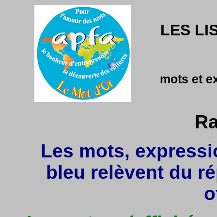
LES LI
mots et e
Ra
Les mots, expressio
bleu relèvent du r
o