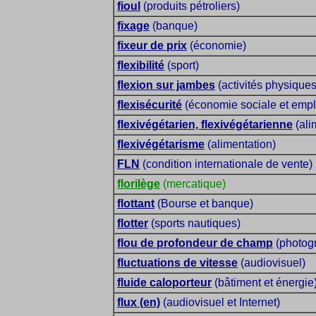
fioul
(produits pétroliers)
fixage
(banque)
fixeur de prix
(économie)
flexibilité
(sport)
flexion sur jambes
(activités physiques
flexisécurité
(économie sociale et empl
flexivégétarien, flexivégétarienne
(ali
flexivégétarisme
(alimentation)
FLN
(condition internationale de vente)
florilège
(mercatique)
flottant
(Bourse et banque)
flotter
(sports nautiques)
flou de profondeur de champ
(photog
fluctuations de vitesse
(audiovisuel)
fluide caloporteur
(bâtiment et énergie
flux (en)
(audiovisuel et Internet)