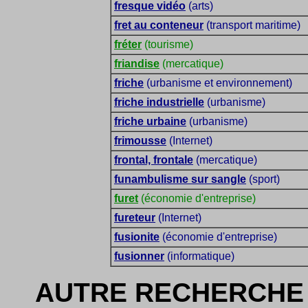
fresque vidéo
(arts)
fret au conteneur
(transport maritime)
fréter
(tourisme)
friandise
(mercatique)
friche
(urbanisme et environnement)
friche industrielle
(urbanisme)
friche urbaine
(urbanisme)
frimousse
(Internet)
frontal, frontale
(mercatique)
funambulisme sur sangle
(sport)
furet
(économie d'entreprise)
fureteur
(Internet)
fusionite
(économie d'entreprise)
fusionner
(informatique)
AUTRE RECHERCHE 