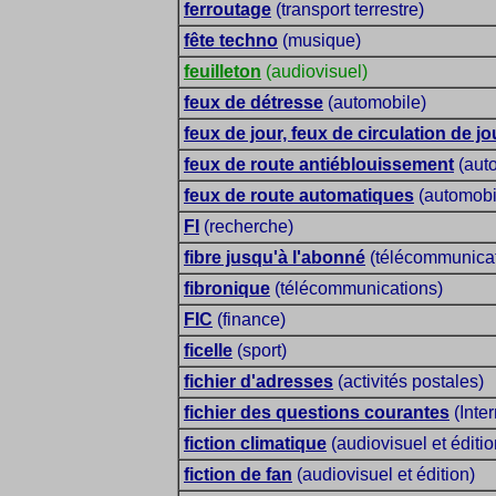
ferroutage
(transport terrestre)
fête techno
(musique)
feuilleton
(audiovisuel)
feux de détresse
(automobile)
feux de jour, feux de circulation de jo
feux de route antiéblouissement
(aut
feux de route automatiques
(automobi
FI
(recherche)
fibre jusqu'à l'abonné
(télécommunicat
fibronique
(télécommunications)
FIC
(finance)
ficelle
(sport)
fichier d'adresses
(activités postales)
fichier des questions courantes
(Inter
fiction climatique
(audiovisuel et éditio
fiction de fan
(audiovisuel et édition)