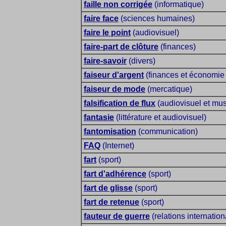
faille non corrigée
(informatique)
faire face
(sciences humaines)
faire le point
(audiovisuel)
faire-part de clôture
(finances)
faire-savoir
(divers)
faiseur d'argent
(finances et économie 
faiseur de mode
(mercatique)
falsification de flux
(audiovisuel et mu
fantasie
(littérature et audiovisuel)
fantomisation
(communication)
FAQ
(Internet)
fart
(sport)
fart d'adhérence
(sport)
fart de glisse
(sport)
fart de retenue
(sport)
fauteur de guerre
(relations internation