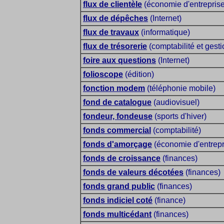
flux de clientèle
(économie d'entreprise
flux de dépêches
(Internet)
flux de travaux
(informatique)
flux de trésorerie
(comptabilité et gesti
foire aux questions
(Internet)
folioscope
(édition)
fonction modem
(téléphonie mobile)
fond de catalogue
(audiovisuel)
fondeur, fondeuse
(sports d'hiver)
fonds commercial
(comptabilité)
fonds d'amorçage
(économie d'entrepri
fonds de croissance
(finances)
fonds de valeurs décotées
(finances)
fonds grand public
(finances)
fonds indiciel coté
(finance)
fonds multicédant
(finances)