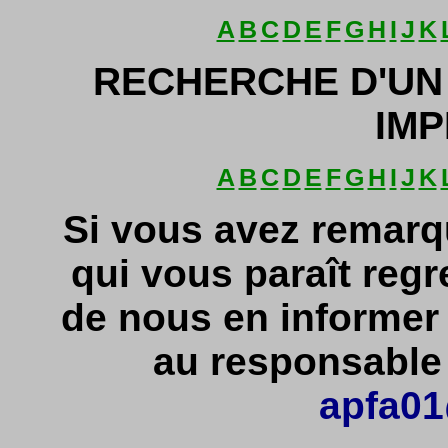
A
B
C
D
E
F
G
H
I
J
K
RECHERCHE D'UN
IMP
A
B
C
D
E
F
G
H
I
J
K
Si vous avez remarq
qui vous paraît regr
de nous en informe
au responsable d
apfa01