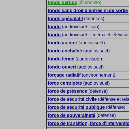
fonds perdus
(économie)
fonds sans droit d’entrée ni de sortie
fonds spéculatif
(finances)
fondu
(audiovisuel : son)
fondu
(audiovisuel : cinéma et télévisio
fondu au noir
(audiovisuel)
fondu enchaîné
(audiovisuel)
fondu fermé
(audiovisuel)
fondu ouvert
(audiovisuel)
forçage radiatif
(environnement)
force centripète
(audiovisuel)
force de présence
(défense)
force de sécurité civile
(défense et rela
force de sécurité publique
(défense)
force de souveraineté
(défense)
force de transition, force d'interventi