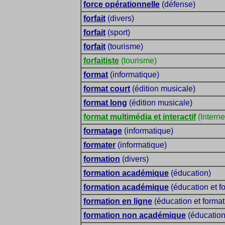
force opérationnelle
(défense)
forfait
(divers)
forfait
(sport)
forfait
(tourisme)
forfaitiste
(tourisme)
format
(informatique)
format court
(édition musicale)
format long
(édition musicale)
format multimédia et interactif
(Interne
formatage
(informatique)
formater
(informatique)
formation
(divers)
formation académique
(éducation)
formation académique
(éducation et f
formation en ligne
(éducation et format
formation non académique
(éducation