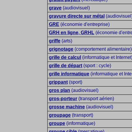
grave
(audiovisuel)
gravure directe sur métal
(audiovisuel
GRE
(économie d'entreprise)
GRH en ligne, GRHL
(économie d'entre
griffe
(arts)
grignotage
(comportement alimentaire)
grille de calcul
(informatique et Internet
grille de départ
(sport : cycle)
grille informatique
(informatique et Inte
grippant
(sport)
gros plan
(audiovisuel)
gros-porteur
(transport aérien)
grosse machine
(audiovisuel)
groupage
(transport)
groupe
(informatique)
groupe cible
(mercatique)