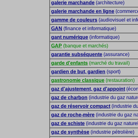
galerie marchande
(architecture)
galerie marchande en ligne
(commerc
gamme de couleurs
(audiovisuel et in
GAN
(finance et informatique)
gant numérique
(informatique)
GAP
(banque et marchés)
garantie subséquente
(assurance)
garde d'enfants
(marché du travail)
gardien de but, gardien
(sport)
gastronomie classique
(restauration)
gaz d'ajustement, gaz d'appoint
(écon
gaz de charbon
(industrie du gaz natur
gaz de réservoir compact
(industrie du
gaz de roche-mère
(industrie du gaz na
gaz de schiste
(industrie du gaz nature
gaz de synthèse
(industrie pétrolière)