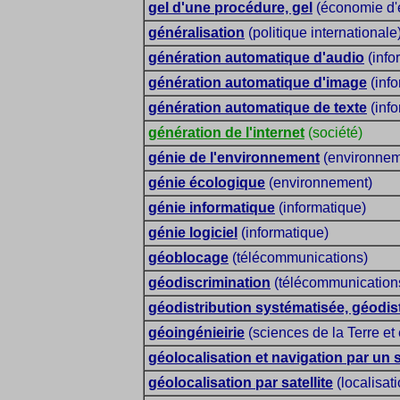
gel d'une procédure, gel
(économie d'e
généralisation
(politique internationale
génération automatique d'audio
(info
génération automatique d'image
(info
génération automatique de texte
(info
génération de l'internet
(société)
génie de l'environnement
(environnem
génie écologique
(environnement)
génie informatique
(informatique)
génie logiciel
(informatique)
géoblocage
(télécommunications)
géodiscrimination
(télécommunication
géodistribution systématisée, géodis
géoingénieirie
(sciences de la Terre e
géolocalisation et navigation par un 
géolocalisation par satellite
(localisati