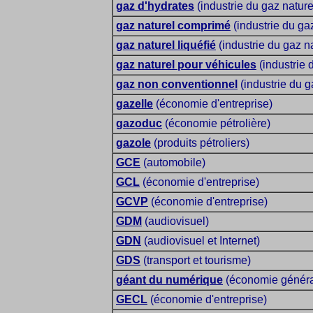
gaz d'hydrates
(industrie du gaz nature
gaz naturel comprimé
(industrie du gaz
gaz naturel liquéfié
(industrie du gaz na
gaz naturel pour véhicules
(industrie 
gaz non conventionnel
(industrie du g
gazelle
(économie d'entreprise)
gazoduc
(économie pétrolière)
gazole
(produits pétroliers)
GCE
(automobile)
GCL
(économie d'entreprise)
GCVP
(économie d'entreprise)
GDM
(audiovisuel)
GDN
(audiovisuel et Internet)
GDS
(transport et tourisme)
géant du numérique
(économie général
GECL
(économie d'entreprise)