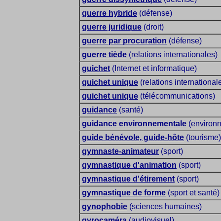
guerre hybride
(défense)
guerre juridique
(droit)
guerre par procuration
(défense)
guerre tiède
(relations internationales)
guichet
(Internet et informatique)
guichet unique
(relations internationale
guichet unique
(télécommunications)
guidance
(santé)
guidance environnementale
(environ
guide bénévole, guide-hôte
(tourisme)
gymnaste-animateur
(sport)
gymnastique d'animation
(sport)
gymnastique d'étirement
(sport)
gymnastique de forme
(sport et santé)
gynophobie
(sciences humaines)
gyrocaméra
(audiovisuel)