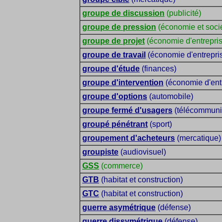
groupe de discussion
(publicité)
groupe de pression
(économie et soci
groupe de projet
(économie d'entrepri
groupe de travail
(économie d'entrepri
groupe d'étude
(finances)
groupe d'intervention
(économie d'ent
groupe d'options
(automobile)
groupe fermé d'usagers
(télécommuni
groupé pénétrant
(sport)
groupement d'acheteurs
(mercatique)
groupiste
(audiovisuel)
GSS
(commerce)
GTB
(habitat et construction)
GTC
(habitat et construction)
guerre asymétrique
(défense)
guerre dissymétrique
(défense)