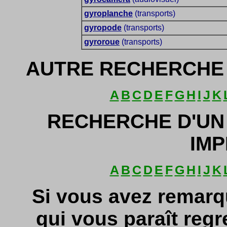
gyroplanche
(transports)
gyropode
(transports)
gyroroue
(transports)
AUTRE RECHERCHE 
A
B
C
D
E
F
G
H
I
J
K
RECHERCHE D'UN
IMP
A
B
C
D
E
F
G
H
I
J
K
Si vous avez remarq
qui vous paraît regr