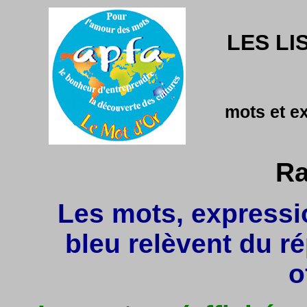
LES LI
mots et e
Ra
Les mots, expressio
bleu relèvent du r
o