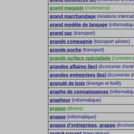
grand magasin
(commerce)
grand marchandage
(relations interna
grand modèle de langage
(informatiqu
grand sac
(transport)
grande compagnie
(transport aérien)
grande poche
(transport)
grande surface spécialisée
(commerc
grandes affaires (les)
(économie d'entr
grandes entreprises (les)
(économie d'
granulé de bois
(énergie et forêt)
graphe de connaissances
(informatiqu
grapheur
(informatique)
grappe
(divers)
grappe
(informatique)
grappe d'entreprises, grappe
(économi
gratuit-payant
(mercatique)